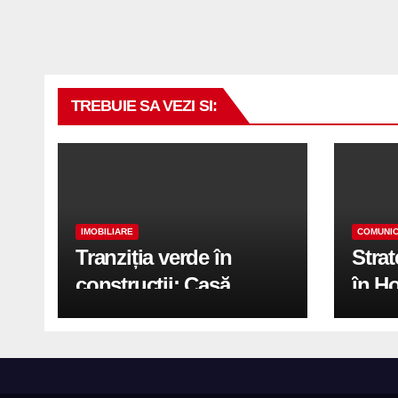
TREBUIE SA VEZI SI:
IMOBILIARE
COMUNIC
Tranziția verde în
Stra
construcții: Casă
în H
modernă cu structură
trans
reciclabilă
activ
print
de 2.