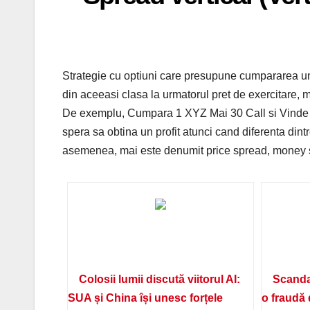
Strategie cu optiuni care presupune cumpararea une
din aceeasi clasa la urmatorul pret de exercitare,
De exemplu, Cumpara 1 XYZ Mai 30 Call si Vinde 1 
spera sa obtina un profit atunci cand diferenta di
asemenea, mai este denumit price spread, money s
Colosii lumii discută viitorul AI:
Scanda
SUA și China își unesc forțele
o fraudă 