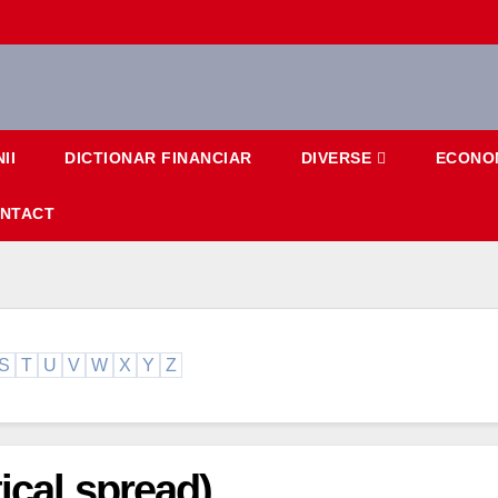
II
DICTIONAR FINANCIAR
DIVERSE
ECONO
NTACT
S
T
U
V
W
X
Y
Z
tical spread)