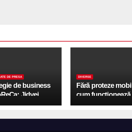
ATE DE PRESA
DIVERSE
tegie de business
Fără proteze mobi
oReCa: Jidvei
cum funcționează
formă terasele în
reabilitarea compl
e de creștere
pe implanturi All-
r-un proiect record
600 mp exteriori