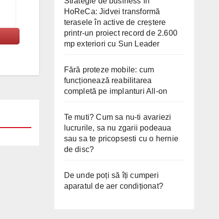
Strategie de business în
HoReCa: Jidvei transformă
terasele în active de creștere
printr-un proiect record de 2.600
mp exteriori cu Sun Leader
Fără proteze mobile: cum
funcționează reabilitarea
completă pe implanturi All-on
Te muti? Cum sa nu-ti avariezi
lucrurile, sa nu zgarii podeaua
sau sa te pricopsesti cu o hernie
de disc?
De unde poți să îți cumperi
aparatul de aer condiționat?