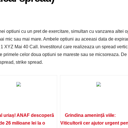
i optiuni cu un pret de exercitare, simultan cu vanzarea altei o
 mai mic sau mai mare. Ambele optiuni au aceeasi data de expira
XYZ Mai 40 Call. Investitorul care realizeaza un spread vertic
ntre primele celor doua optiuni se mareste sau se micsoreaza. De
pread, strike spread.
l uriaș! ANAF descoperă
Grindina amenință viile:
de 26 milioane lei la o
Viticultorii cer ajutor urgent pe