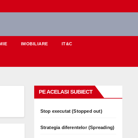
MIE
IMOBILIARE
IT&C
PE ACELASI SUBIECT
Stop executat (Stopped out)
Strategia diferentelor (Spreading)