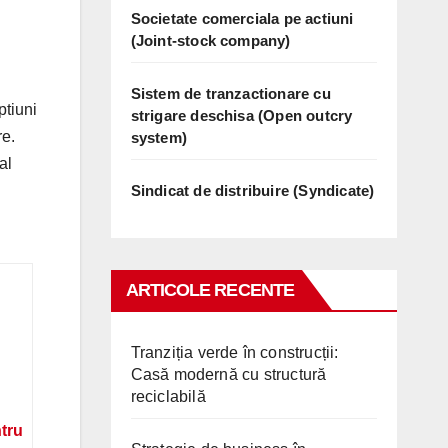
Societate comerciala pe actiuni
(Joint-stock company)
Sistem de tranzactionare cu
ptiuni
strigare deschisa (Open outcry
re.
system)
al
Sindicat de distribuire (Syndicate)
ARTICOLE RECENTE
Tranziția verde în construcții:
Casă modernă cu structură
reciclabilă
ntru