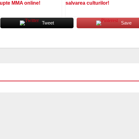
lupte MMA online!
salvarea culturilor!
Tweet
Save