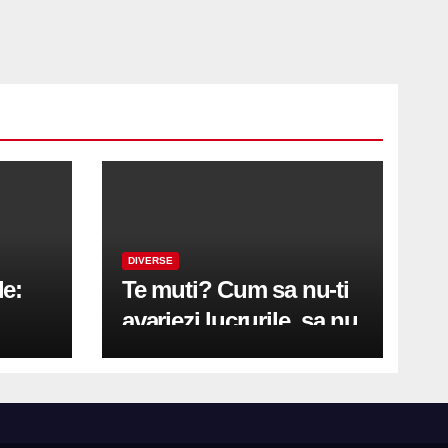
DIVERSE
le:
Te muti? Cum sa nu-ti
avariezi lucrurile, sa nu
etă
zgarii podeaua sau sa
on
te pricopsesti cu o
hernie de disc?