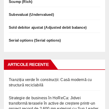
Scump (Rich)
Subevaluat (Undervalued)
Sold debitor ajustat (Adjusted debit balance)
Serial options (Serial options)
ARTICOLE RECENTE
Tranziția verde în construcții: Casă modernă cu
structură reciclabilă
Strategie de business în HoReCa: Jidvei
transformă terasele în active de creștere printr-un
proiect record de 2.600 mp exteriori cu Sun Leader