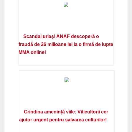
Scandal uriaș! ANAF descoperă o
fraudă de 26 milioane lei la o firmă de lupte
MMA online!
Grindina amenință viile: Viticultorii cer
ajutor urgent pentru salvarea culturilor!