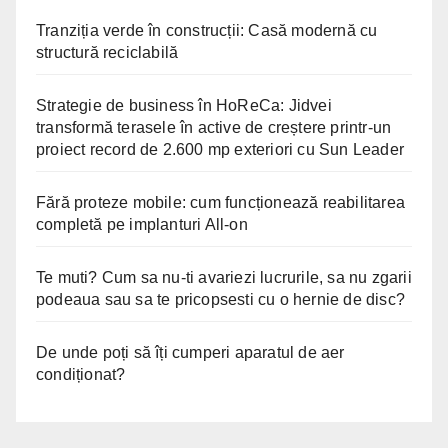
Tranziția verde în construcții: Casă modernă cu
structură reciclabilă
Strategie de business în HoReCa: Jidvei
transformă terasele în active de creștere printr-un
proiect record de 2.600 mp exteriori cu Sun Leader
Fără proteze mobile: cum funcționează reabilitarea
completă pe implanturi All-on
Te muti? Cum sa nu-ti avariezi lucrurile, sa nu zgarii
podeaua sau sa te pricopsesti cu o hernie de disc?
De unde poți să îți cumperi aparatul de aer
condiționat?