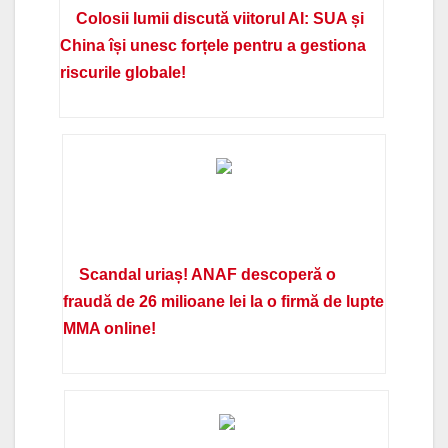
Colosii lumii discută viitorul AI: SUA și
China își unesc forțele pentru a gestiona
riscurile globale!
Scandal uriaș! ANAF descoperă o
fraudă de 26 milioane lei la o firmă de lupte
MMA online!