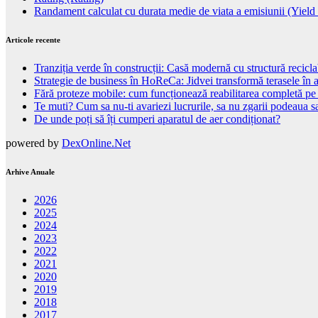
Randament calculat cu durata medie de viata a emisiunii (Yield 
Articole recente
Tranziția verde în construcții: Casă modernă cu structură recicla
Strategie de business în HoReCa: Jidvei transformă terasele în a
Fără proteze mobile: cum funcționează reabilitarea completă pe
Te muti? Cum sa nu-ti avariezi lucrurile, sa nu zgarii podeaua sa
De unde poți să îți cumperi aparatul de aer condiționat?
powered by
DexOnline.Net
Arhive Anuale
2026
2025
2024
2023
2022
2021
2020
2019
2018
2017