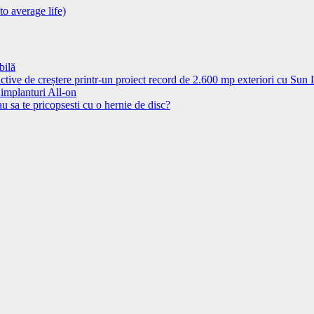
to average life)
bilă
ctive de creștere printr-un proiect record de 2.600 mp exteriori cu Sun
 implanturi All-on
u sa te pricopsesti cu o hernie de disc?