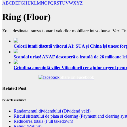
A
B
C
D
E
F
G
H
I
J
K
L
M
N
O
P
Q
R
S
T
U
V
W
X
Y
Z
Ring (Floor)
Zona destinata tranzactionarii valorilor mobiliare intr-o bursa. Vezi Tr
Colosii lumii discută viitorul AI: SUA și China își unesc forț
Scandal uriaș! ANAF descoperă o fraudă de 26 milioane lei
Grindina amenință viile: Viticultorii cer ajutor urgent pentr
Share on Facebook
Related Post
Pe acelasi subiect
Randamentul dividendului (Dividend yeld)
Riscul sistemului de plata si clearing (Payment and clearing sys
Reducerea totala (Full takedown)
Rating (Rating)