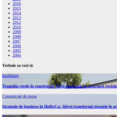
2016
2015
2014
2013
2012
2010
2009
2008
2007
2006
2005
2004
Trebuie sa vezi si:
Imobiliare
Tranziția verde în construcții: Casă modernă cu structură recicla
Comunicate de presa
Strategie de business în HoReCa: Jidvei transformă terasele în ac
Diverse