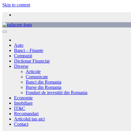
Skip to content
Auto
Banci – Finante
Companii
Dictionar Financiar
Diverse
Articole
Comunicate
Banci din Romania
Burse din Romania
Fonduri de investitii din Romania
Economie
Imobiliare
IT&C
Recomandari
Articolul tau aici
Contact