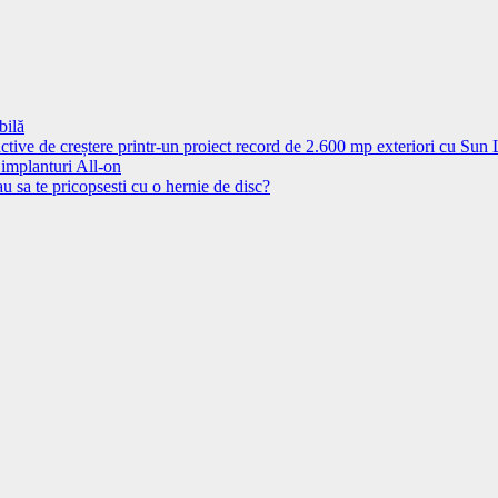
bilă
ctive de creștere printr-un proiect record de 2.600 mp exteriori cu Sun
 implanturi All-on
u sa te pricopsesti cu o hernie de disc?