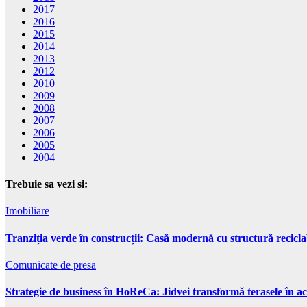
2017
2016
2015
2014
2013
2012
2010
2009
2008
2007
2006
2005
2004
Trebuie sa vezi si:
Imobiliare
Tranziția verde în construcții: Casă modernă cu structură recicla
Comunicate de presa
Strategie de business în HoReCa: Jidvei transformă terasele în ac