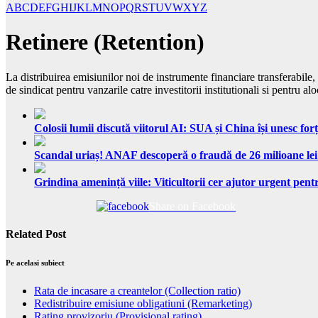
A
B
C
D
E
F
G
H
I
J
K
L
M
N
O
P
Q
R
S
T
U
V
W
X
Y
Z
Retinere (Retention)
La distribuirea emisiunilor noi de instrumente financiare transferabile
de sindicat pentru vanzarile catre investitorii institutionali si pentru 
Colosii lumii discută viitorul AI: SUA și China își unesc forț
Scandal uriaș! ANAF descoperă o fraudă de 26 milioane lei
Grindina amenință viile: Viticultorii cer ajutor urgent pentr
Share on Facebook
Related Post
Pe acelasi subiect
Rata de incasare a creantelor (Collection ratio)
Redistribuire emisiune obligatiuni (Remarketing)
Rating provizoriu (Provisional rating)