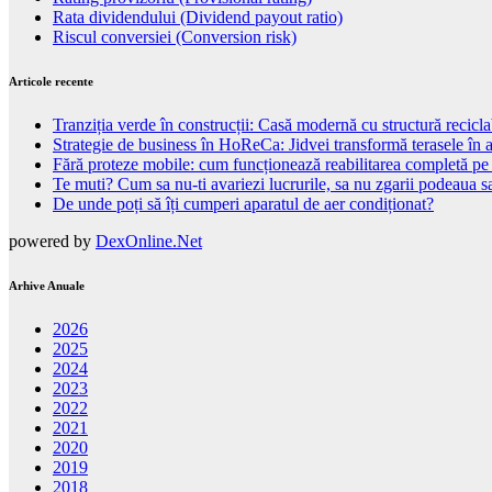
Rata dividendului (Dividend payout ratio)
Riscul conversiei (Conversion risk)
Articole recente
Tranziția verde în construcții: Casă modernă cu structură recicla
Strategie de business în HoReCa: Jidvei transformă terasele în a
Fără proteze mobile: cum funcționează reabilitarea completă pe
Te muti? Cum sa nu-ti avariezi lucrurile, sa nu zgarii podeaua sa
De unde poți să îți cumperi aparatul de aer condiționat?
powered by
DexOnline.Net
Arhive Anuale
2026
2025
2024
2023
2022
2021
2020
2019
2018