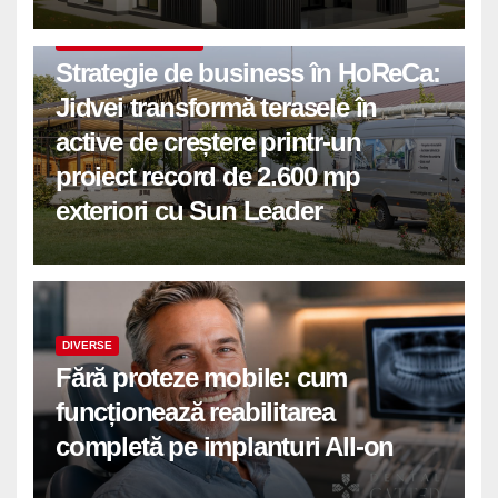
COMUNICATE DE PRESA
Strategie de business în HoReCa:
Jidvei transformă terasele în
active de creștere printr-un
proiect record de 2.600 mp
exteriori cu Sun Leader
DIVERSE
Fără proteze mobile: cum
funcționează reabilitarea
completă pe implanturi All-on