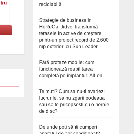
ntru
reciclabilă
Strategie de business în
HoReCa: Jidvei transformă
terasele în active de creștere
printr-un proiect record de 2.600
mp exteriori cu Sun Leader
Fără proteze mobile: cum
funcționează reabilitarea
completă pe implanturi All-on
Te muti? Cum sa nu-ti avariezi
lucrurile, sa nu zgarii podeaua
sau sa te pricopsesti cu o hernie
de disc?
De unde poți să îți cumperi
aparatul de aer condiționat?