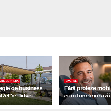
ATE DE PRESA
DIVERSE
tegie de business
Fără proteze mobi
oReCa: Jidvei
cum funcționează
formă terasele în
reabilitarea compl