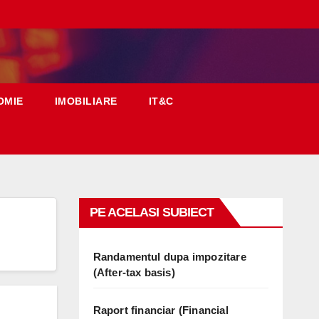
OMIE
IMOBILIARE
IT&C
PE ACELASI SUBIECT
Randamentul dupa impozitare
(After-tax basis)
Raport financiar (Financial