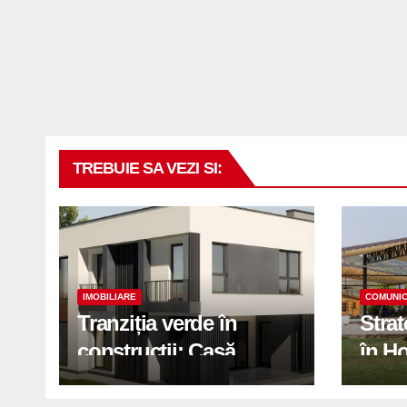
TREBUIE SA VEZI SI:
IMOBILIARE
COMUNIC
Tranziția verde în
Stra
construcții: Casă
în H
modernă cu structură
trans