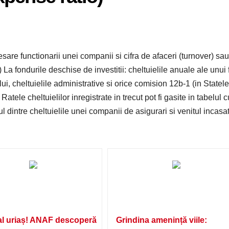
cesare functionarii unei companii si cifra de afaceri (turnover) sau
) La fondurile deschise de investitii: cheltuielile anuale ale unui 
i, cheltuielile administrative si orice comision 12b-1 (in Statele
Ratele cheltuielilor inregistrate in trecut pot fi gasite in tabelul c
ul dintre cheltuielile unei companii de asigurari si venitul incasa
l uriaș! ANAF descoperă
Grindina amenință viile: