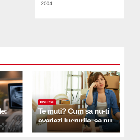
2004
DIVERSE
le:
Te muti? Cum sa nu-ti
avariezi lucrurile, sa nu
etă
zgarii podeaua sau sa