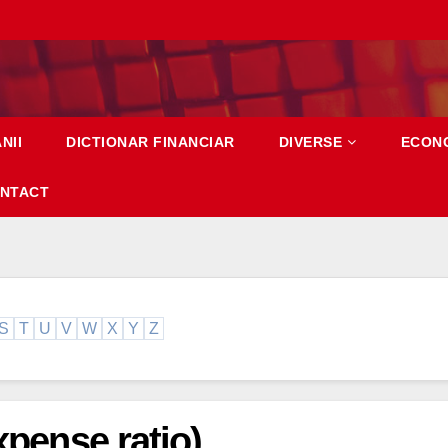
NII
DICTIONAR FINANCIAR
DIVERSE
ECON
NTACT
S
T
U
V
W
X
Y
Z
xpense ratio)