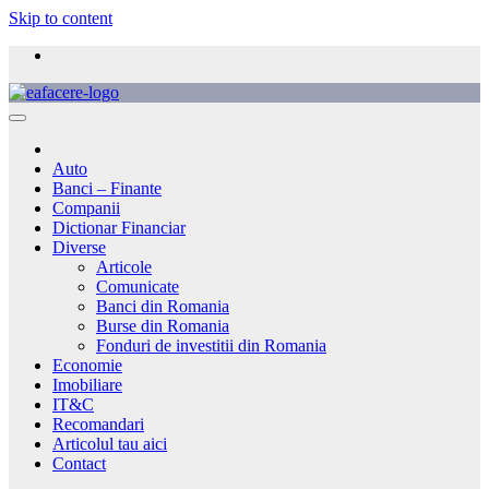
Skip to content
Auto
Banci – Finante
Companii
Dictionar Financiar
Diverse
Articole
Comunicate
Banci din Romania
Burse din Romania
Fonduri de investitii din Romania
Economie
Imobiliare
IT&C
Recomandari
Articolul tau aici
Contact