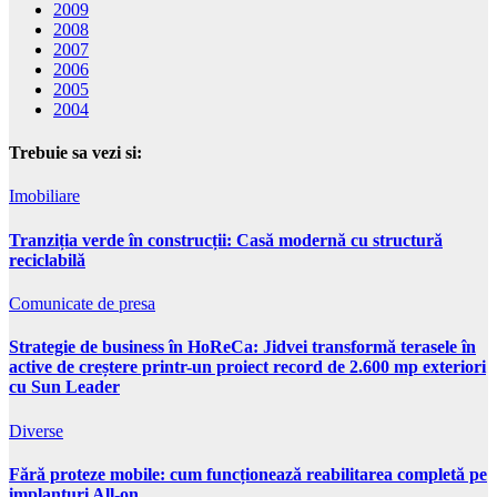
2009
2008
2007
2006
2005
2004
Trebuie sa vezi si:
Imobiliare
Tranziția verde în construcții: Casă modernă cu structură
reciclabilă
Comunicate de presa
Strategie de business în HoReCa: Jidvei transformă terasele în
active de creștere printr-un proiect record de 2.600 mp exteriori
cu Sun Leader
Diverse
Fără proteze mobile: cum funcționează reabilitarea completă pe
implanturi All-on