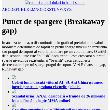
A
B
C
D
E
F
G
H
I
J
K
L
M
N
O
P
Q
R
S
T
U
V
W
X
Y
Z
Punct de spargere (Breakaway
gap)
In analiza tehnica, o discontinuitate in graficul pretului unei valori
mobiliare determinata de faptul ca pretul sparge nivelul de rezistenta
sau pragul de suport al valorii mobiliare pe un volum mare. O astfel
de discontinuitate este “bullish” daca trendul este crescator si pretul
sparge nivelul de rezistenta, si “bearish” daca trendul este
descrescator si pretul sparge pragul de suport. Vezi Exhaustion gap,
Runaway gap.
Colosii lumii discută viitorul AI: SUA și China își unesc
forțele pentru a gestiona riscurile globale!
Scandal uriaș! ANAF descoperă o fraudă de 26 milioane
lei la o firmă de lupte MMA online!
Grindina amenință viile: Viticultorii cer ajutor urgent