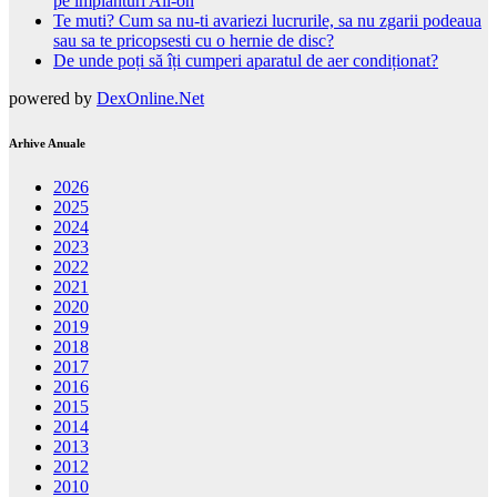
pe implanturi All-on
Te muti? Cum sa nu-ti avariezi lucrurile, sa nu zgarii podeaua
sau sa te pricopsesti cu o hernie de disc?
De unde poți să îți cumperi aparatul de aer condiționat?
powered by
DexOnline.Net
Arhive Anuale
2026
2025
2024
2023
2022
2021
2020
2019
2018
2017
2016
2015
2014
2013
2012
2010