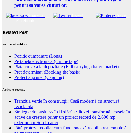
pentru salvarea culturilor!
Share on
Tweet
Save
Facebook
Related Post
Pe acelasi subiect
Pozitie cumparare (Long)
Pe tabela electronica (On the tape)
Piata cu taxa la depozitare (Full carrying charge market)
Pret determinat (Booking the basis)
Protectia primei (Capping)
Articole recente
Tranziția verde în construcții: Casă modernă cu structură
reciclabilă
Strategie de business în HoReCa: Jidvei transformă terasele în
active de creștere printr-un proiect record de 2.600 mp
exteriori cu Sun Leader
Fără proteze mobile: cum funcționează reabilitarea completă