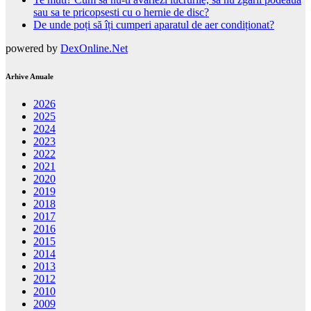
sau sa te pricopsesti cu o hernie de disc?
De unde poți să îți cumperi aparatul de aer condiționat?
powered by
DexOnline.Net
Arhive Anuale
2026
2025
2024
2023
2022
2021
2020
2019
2018
2017
2016
2015
2014
2013
2012
2010
2009