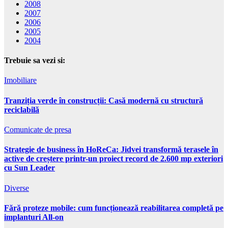
2008
2007
2006
2005
2004
Trebuie sa vezi si:
Imobiliare
Tranziția verde în construcții: Casă modernă cu structură
reciclabilă
Comunicate de presa
Strategie de business în HoReCa: Jidvei transformă terasele în
active de creștere printr-un proiect record de 2.600 mp exteriori
cu Sun Leader
Diverse
Fără proteze mobile: cum funcționează reabilitarea completă pe
implanturi All-on