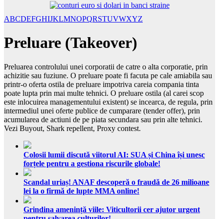
A
B
C
D
E
F
G
H
I
J
K
L
M
N
O
P
Q
R
S
T
U
V
W
X
Y
Z
Preluare (Takeover)
Preluarea controlului unei corporatii de catre o alta corporatie, prin
achizitie sau fuziune. O preluare poate fi facuta pe cale amiabila sau
printr-o oferta ostila de preluare impotriva careia compania tinta
poate lupta prin mai multe tehnici. O preluare ostila (al carei scop
este inlocuirea managementului existent) se incearca, de regula, prin
intermediul unei oferte publice de cumparare (tender offer), prin
acumularea de actiuni de pe piata secundara sau prin alte tehnici.
Vezi Buyout, Shark repellent, Proxy contest.
Colosii lumii discută viitorul AI: SUA și China își unesc
forțele pentru a gestiona riscurile globale!
Scandal uriaș! ANAF descoperă o fraudă de 26 milioane
lei la o firmă de lupte MMA online!
Grindina amenință viile: Viticultorii cer ajutor urgent
pentru salvarea culturilor!