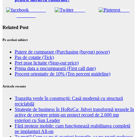
Share on
Tweet
Save
Facebook
Related Post
Pe acelasi subiect
Putere de cumparare (Purchasing (buyng) power)
Pas de cotatie (Tick)
Pret prag licitatie (Stop-out price)
Prima data a rascumpararii (First call date)
Procent orientativ de 10% (Ten percent guideline)
Articole recente
Tranziția verde în construcții: Casă modernă cu structură
reciclabilă
Strategie de business în HoReCa: Jidvei transformă terasele în
active de creștere printr-un proiect record de 2.600 mp
exteriori cu Sun Leader
Fără proteze mobile: cum funcționează reabilitarea completă
pe implanturi All-on
Te muti? Cum sa nu-ti avariezi lucrurile, sa nu zgarii podeaua