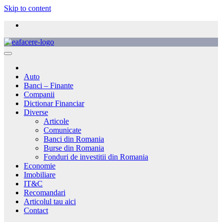
Skip to content
Auto
Banci – Finante
Companii
Dictionar Financiar
Diverse
Articole
Comunicate
Banci din Romania
Burse din Romania
Fonduri de investitii din Romania
Economie
Imobiliare
IT&C
Recomandari
Articolul tau aici
Contact