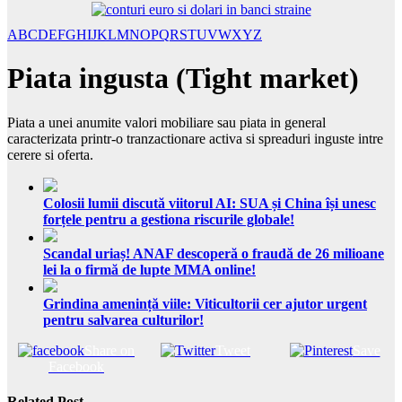
A
B
C
D
E
F
G
H
I
J
K
L
M
N
O
P
Q
R
S
T
U
V
W
X
Y
Z
Piata ingusta (Tight market)
Piata a unei anumite valori mobiliare sau piata in general
caracterizata printr-o tranzactionare activa si spreaduri inguste intre
cerere si oferta.
Colosii lumii discută viitorul AI: SUA și China își unesc
forțele pentru a gestiona riscurile globale!
Scandal uriaș! ANAF descoperă o fraudă de 26 milioane
lei la o firmă de lupte MMA online!
Grindina amenință viile: Viticultorii cer ajutor urgent
pentru salvarea culturilor!
Share on
Tweet
Save
Facebook
Related Post