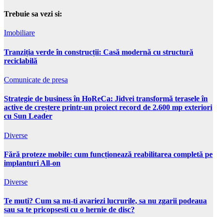
Trebuie sa vezi si:
Imobiliare
Tranziția verde în construcții: Casă modernă cu structură
reciclabilă
Comunicate de presa
Strategie de business în HoReCa: Jidvei transformă terasele în
active de creștere printr-un proiect record de 2.600 mp exteriori
cu Sun Leader
Diverse
Fără proteze mobile: cum funcționează reabilitarea completă pe
implanturi All-on
Diverse
Te muti? Cum sa nu-ti avariezi lucrurile, sa nu zgarii podeaua
sau sa te pricopsesti cu o hernie de disc?