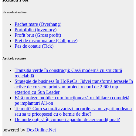
Pe acelasi subiect
Pachet mare (Overhang)
Portofoliu (Inventory)
Profit brut (Gross profit)
Pret de rascumparare (Call price)
Pas de cotatie (Tick)
Articole recente
Tranziția verde în construcții: Casă modernă cu structură
reciclabilă
Strategie de business în HoReCa: Jidvei transformă terasele în
active de creștere printr-un proiect record de 2.600 mp
exteriori cu Sun Leader
Fără proteze mobile: cum funcționează reabilitarea completă
pe implanturi All-on
Te muti? Cum sa nu-ti avariezi lucrurile, sa nu zgarii podeaua
sau sa te pricopsesti cu o hernie de disc?
De unde poți să îți cumperi aparatul de aer condiționat?
powered by
DexOnline.Net