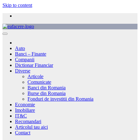
Skip to content
Auto
Banci – Finante
Companii
Dictionar Financiar
Diverse
Articole
Comunicate
Banci din Romania
Burse din Romania
Fonduri de investitii din Romania
Economie
Imobiliare
IT&C
Recomandari
Articolul tau aici
Contact