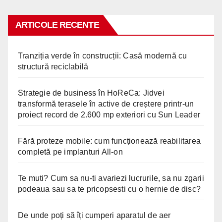
ARTICOLE RECENTE
Tranziția verde în construcții: Casă modernă cu
structură reciclabilă
Strategie de business în HoReCa: Jidvei
transformă terasele în active de creștere printr-un
proiect record de 2.600 mp exteriori cu Sun Leader
Fără proteze mobile: cum funcționează reabilitarea
completă pe implanturi All-on
Te muti? Cum sa nu-ti avariezi lucrurile, sa nu zgarii
podeaua sau sa te pricopsesti cu o hernie de disc?
De unde poți să îți cumperi aparatul de aer