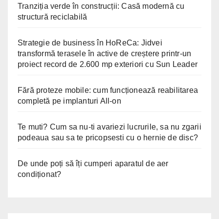
Tranziția verde în construcții: Casă modernă cu
structură reciclabilă
Strategie de business în HoReCa: Jidvei
transformă terasele în active de creștere printr-un
proiect record de 2.600 mp exteriori cu Sun Leader
Fără proteze mobile: cum funcționează reabilitarea
completă pe implanturi All-on
Te muti? Cum sa nu-ti avariezi lucrurile, sa nu zgarii
podeaua sau sa te pricopsesti cu o hernie de disc?
De unde poți să îți cumperi aparatul de aer
condiționat?