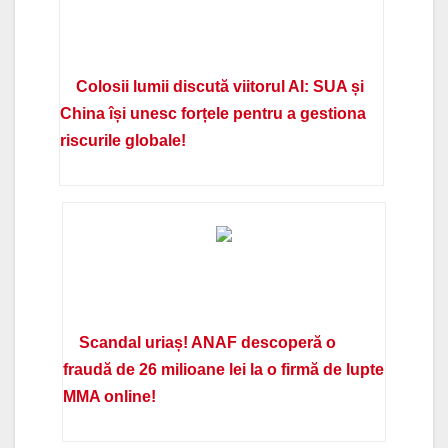
Colosii lumii discută viitorul AI: SUA și
China își unesc forțele pentru a gestiona
riscurile globale!
Scandal uriaș! ANAF descoperă o
fraudă de 26 milioane lei la o firmă de lupte
MMA online!