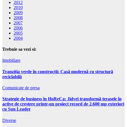
2012
2010
2009
2008
2007
2006
2005
2004
Trebuie sa vezi si:
Imobiliare
Tranziția verde în construcții: Casă modernă cu structură
reciclabilă
Comunicate de presa
Strategie de business în HoReCa: Jidvei transformă terasele în
active de creștere printr-un proiect record de 2.600 mp exteriori
cu Sun Leader
Diverse