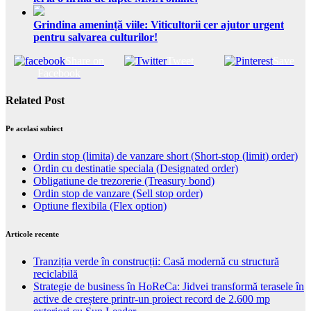
Grindina amenință viile: Viticultorii cer ajutor urgent
pentru salvarea culturilor!
Share on
Tweet
Save
Facebook
Related Post
Pe acelasi subiect
Ordin stop (limita) de vanzare short (Short-stop (limit) order)
Ordin cu destinatie speciala (Designated order)
Obligatiune de trezorerie (Treasury bond)
Ordin stop de vanzare (Sell stop order)
Optiune flexibila (Flex option)
Articole recente
Tranziția verde în construcții: Casă modernă cu structură
reciclabilă
Strategie de business în HoReCa: Jidvei transformă terasele în
active de creștere printr-un proiect record de 2.600 mp