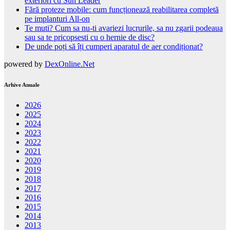
exteriori cu Sun Leader
Fără proteze mobile: cum funcționează reabilitarea completă
pe implanturi All-on
Te muti? Cum sa nu-ti avariezi lucrurile, sa nu zgarii podeaua
sau sa te pricopsesti cu o hernie de disc?
De unde poți să îți cumperi aparatul de aer condiționat?
powered by
DexOnline.Net
Arhive Anuale
2026
2025
2024
2023
2022
2021
2020
2019
2018
2017
2016
2015
2014
2013