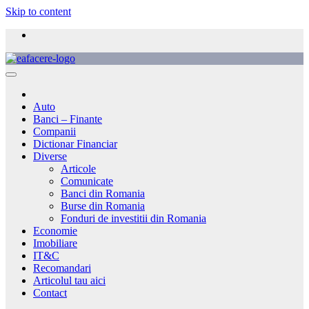
Skip to content
Auto
Banci – Finante
Companii
Dictionar Financiar
Diverse
Articole
Comunicate
Banci din Romania
Burse din Romania
Fonduri de investitii din Romania
Economie
Imobiliare
IT&C
Recomandari
Articolul tau aici
Contact