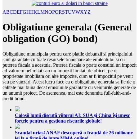
A
B
C
D
E
F
G
H
I
J
K
L
M
N
O
P
Q
R
S
T
U
V
W
X
Y
Z
Obligatiune generala (General
obligation (GO) bond)
Obligatiune municipala pentru care platile dobanzii si principalului
sunt garantate cu toate resursele financiare ale emitentului si cu
puterea fiscala a acestuia. Puterea fiscala o poate constitui un impozit
ad valorem nelimitat sau un impozit limitat, de obicei, pe o
proprietate imobiliara ori alte impozite, cum ar fi impozitul pe venit
sau pe vanzari. Acest lucru face ca o obligatiune generala sa fie de o
calitate mai buna decat emisiunile garantate cu veniturile generate de
un anumit proiect. De asemenea, mai este denumita full-faith-and-
credit bond.
Colosii lumii discută viitorul AI: SUA și China își unesc
forțele pentru a gestiona riscurile globale!
Scandal uriaș! ANAF descoperă o fraudă de 26 milioane
lei la o firmă de lupte MMA online!