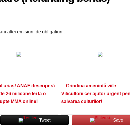
ii altei emisiuni de obligatiuni.
l uriaș! ANAF descoperă
Grindina amenință viile:
de 26 milioane lei la o
Viticultorii cer ajutor urgent pe
lupte MMA online!
salvarea culturilor!
Tweet
Save