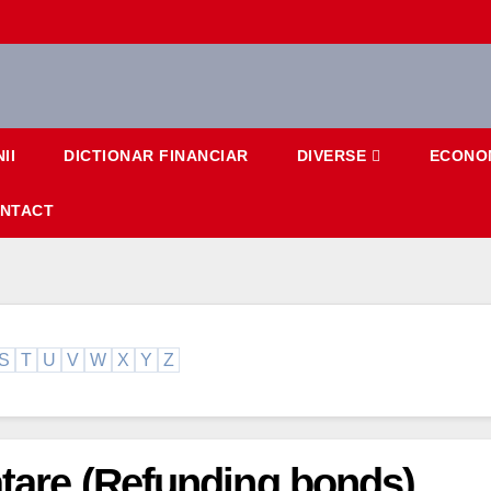
II
DICTIONAR FINANCIAR
DIVERSE
ECONO
NTACT
S
T
U
V
W
X
Y
Z
natare (Refunding bonds)