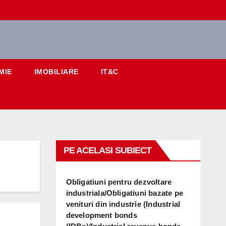
MIE
IMOBILIARE
IT&C
PE ACELASI SUBIECT
Obligatiuni pentru dezvoltare
industriala/Obligatiuni bazate pe
venituri din industrie (Industrial
development bonds