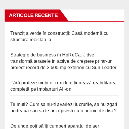
ARTICOLE RECENTE
Tranziția verde în construcții: Casă modernă cu
structură reciclabilă
Strategie de business în HoReCa: Jidvei
transformă terasele în active de creștere printr-un
proiect record de 2.600 mp exteriori cu Sun Leader
Fără proteze mobile: cum funcționează reabilitarea
completă pe implanturi All-on
Te muti? Cum sa nu-ti avariezi lucrurile, sa nu zgarii
podeaua sau sa te pricopsesti cu o hernie de disc?
De unde poți să îți cumperi aparatul de aer