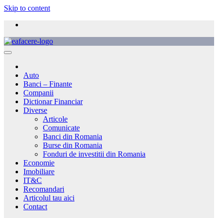
Skip to content
Auto
Banci – Finante
Companii
Dictionar Financiar
Diverse
Articole
Comunicate
Banci din Romania
Burse din Romania
Fonduri de investitii din Romania
Economie
Imobiliare
IT&C
Recomandari
Articolul tau aici
Contact