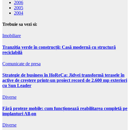
2006
2005
2004
Trebuie sa vezi si:
Imobiliare
Tranziția verde în construcții: Casă modernă cu structură
reciclabilă
Comunicate de presa
Strategie de business în HoReCa: Jidvei transformă terasele în
active de creștere printr-un proiect record de 2.600 mp exteriori
cu Sun Leader
Diverse
Fără proteze mobile: cum funcționează reabilitarea completă pe
implanturi All-on
Diverse