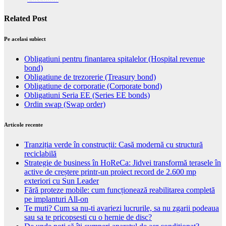
Related Post
Pe acelasi subiect
Obligatiuni pentru finantarea spitalelor (Hospital revenue
bond)
Obligatiune de trezorerie (Treasury bond)
Obligatiune de corporatie (Corporate bond)
Obligatiuni Seria EE (Series EE bonds)
Ordin swap (Swap order)
Articole recente
Tranziția verde în construcții: Casă modernă cu structură
reciclabilă
Strategie de business în HoReCa: Jidvei transformă terasele în
active de creștere printr-un proiect record de 2.600 mp
exteriori cu Sun Leader
Fără proteze mobile: cum funcționează reabilitarea completă
pe implanturi All-on
Te muti? Cum sa nu-ti avariezi lucrurile, sa nu zgarii podeaua
sau sa te pricopsesti cu o hernie de disc?