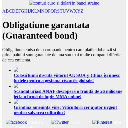
A
B
C
D
E
F
G
H
I
J
K
L
M
N
O
P
Q
R
S
T
U
V
W
X
Y
Z
Obligatiune garantata
(Guaranteed bond)
Obligatiune emisa de o companie pentru care platile dobanzii si
principalului sunt garantate de una sau mai multe companii diferite
de cea emitenta.
Colosii lumii discută viitorul AI: SUA și China își unesc
forțele pentru a gestiona riscurile globale!
Scandal uriaș! ANAF descoperă o fraudă de 26 milioane
lei la o firmă de lupte MMA online!
Grindina amenință viile: Viticultorii cer ajutor urgent
pentru salvarea culturilor!
Share on
Tweet
Save
Facebook