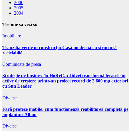
2006
2005
2004
Trebuie sa vezi si:
Imobiliare
Tranziția verde în construcții: Casă modernă cu structură
reciclabilă
Comunicate de presa
Strategie de business în HoReCa: Jidvei transformă terasele în
active de creștere printr-un proiect record de 2.600 mp exteriori
cu Sun Leader
Diverse
Fără proteze mobile: cum funcționează reabilitarea completă pe
implanturi All-on
Diverse