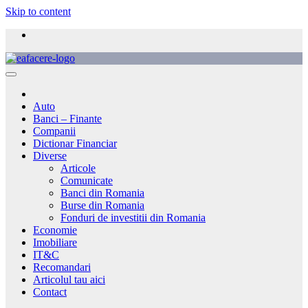
Skip to content
Auto
Banci – Finante
Companii
Dictionar Financiar
Diverse
Articole
Comunicate
Banci din Romania
Burse din Romania
Fonduri de investitii din Romania
Economie
Imobiliare
IT&C
Recomandari
Articolul tau aici
Contact