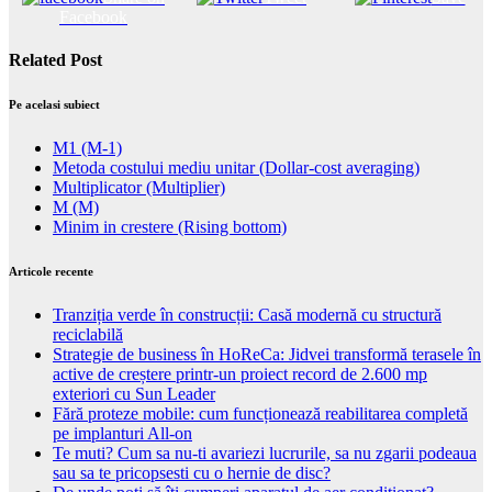
Facebook
Related Post
Pe acelasi subiect
M1 (M-1)
Metoda costului mediu unitar (Dollar-cost averaging)
Multiplicator (Multiplier)
M (M)
Minim in crestere (Rising bottom)
Articole recente
Tranziția verde în construcții: Casă modernă cu structură
reciclabilă
Strategie de business în HoReCa: Jidvei transformă terasele în
active de creștere printr-un proiect record de 2.600 mp
exteriori cu Sun Leader
Fără proteze mobile: cum funcționează reabilitarea completă
pe implanturi All-on
Te muti? Cum sa nu-ti avariezi lucrurile, sa nu zgarii podeaua
sau sa te pricopsesti cu o hernie de disc?