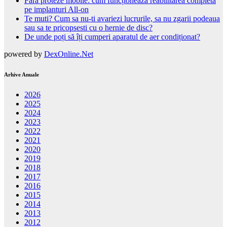
Fără proteze mobile: cum funcționează reabilitarea completă
pe implanturi All-on
Te muti? Cum sa nu-ti avariezi lucrurile, sa nu zgarii podeaua
sau sa te pricopsesti cu o hernie de disc?
De unde poți să îți cumperi aparatul de aer condiționat?
powered by
DexOnline.Net
Arhive Anuale
2026
2025
2024
2023
2022
2021
2020
2019
2018
2017
2016
2015
2014
2013
2012