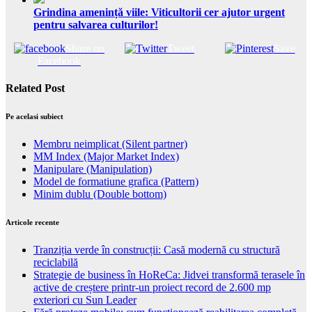
Grindina amenință viile: Viticultorii cer ajutor urgent
pentru salvarea culturilor!
Share on
Tweet
Save
Facebook
Related Post
Pe acelasi subiect
Membru neimplicat (Silent partner)
MM Index (Major Market Index)
Manipulare (Manipulation)
Model de formatiune grafica (Pattern)
Minim dublu (Double bottom)
Articole recente
Tranziția verde în construcții: Casă modernă cu structură
reciclabilă
Strategie de business în HoReCa: Jidvei transformă terasele în
active de creștere printr-un proiect record de 2.600 mp
exteriori cu Sun Leader