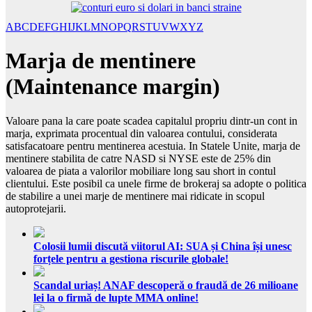
A
B
C
D
E
F
G
H
I
J
K
L
M
N
O
P
Q
R
S
T
U
V
W
X
Y
Z
Marja de mentinere
(Maintenance margin)
Valoare pana la care poate scadea capitalul propriu dintr-un cont in
marja, exprimata procentual din valoarea contului, considerata
satisfacatoare pentru mentinerea acestuia. In Statele Unite, marja de
mentinere stabilita de catre NASD si NYSE este de 25% din
valoarea de piata a valorilor mobiliare long sau short in contul
clientului. Este posibil ca unele firme de brokeraj sa adopte o politica
de stabilire a unei marje de mentinere mai ridicate in scopul
autoprotejarii.
Colosii lumii discută viitorul AI: SUA și China își unesc
forțele pentru a gestiona riscurile globale!
Scandal uriaș! ANAF descoperă o fraudă de 26 milioane
lei la o firmă de lupte MMA online!