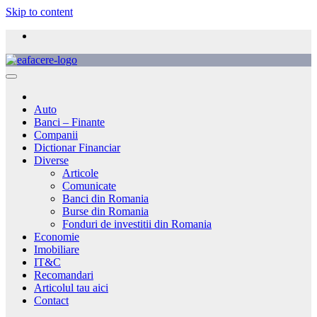
Skip to content
Auto
Banci – Finante
Companii
Dictionar Financiar
Diverse
Articole
Comunicate
Banci din Romania
Burse din Romania
Fonduri de investitii din Romania
Economie
Imobiliare
IT&C
Recomandari
Articolul tau aici
Contact