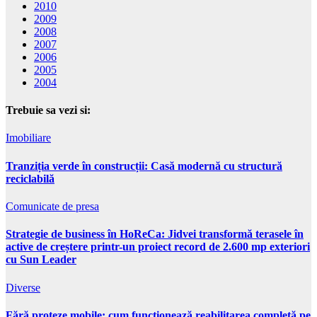
2010
2009
2008
2007
2006
2005
2004
Trebuie sa vezi si:
Imobiliare
Tranziția verde în construcții: Casă modernă cu structură
reciclabilă
Comunicate de presa
Strategie de business în HoReCa: Jidvei transformă terasele în
active de creștere printr-un proiect record de 2.600 mp exteriori
cu Sun Leader
Diverse
Fără proteze mobile: cum funcționează reabilitarea completă pe