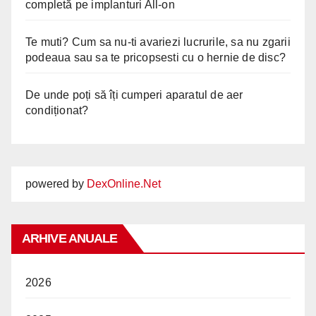
completă pe implanturi All-on
Te muti? Cum sa nu-ti avariezi lucrurile, sa nu zgarii
podeaua sau sa te pricopsesti cu o hernie de disc?
De unde poți să îți cumperi aparatul de aer
condiționat?
powered by
DexOnline.Net
ARHIVE ANUALE
2026