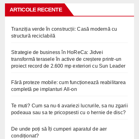
ARTICOLE RECENTE
Tranziția verde în construcții: Casă modernă cu
structură reciclabilă
Strategie de business în HoReCa: Jidvei
transformă terasele în active de creștere printr-un
proiect record de 2.600 mp exteriori cu Sun Leader
Fără proteze mobile: cum funcționează reabilitarea
completă pe implanturi All-on
Te muti? Cum sa nu-ti avariezi lucrurile, sa nu zgarii
podeaua sau sa te pricopsesti cu o hernie de disc?
De unde poți să îți cumperi aparatul de aer
condiționat?