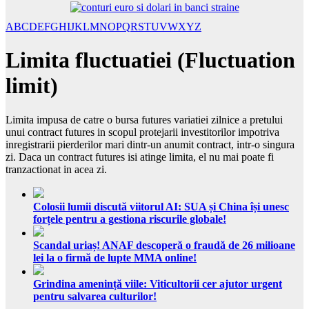
A
B
C
D
E
F
G
H
I
J
K
L
M
N
O
P
Q
R
S
T
U
V
W
X
Y
Z
Limita fluctuatiei (Fluctuation
limit)
Limita impusa de catre o bursa futures variatiei zilnice a pretului
unui contract futures in scopul protejarii investitorilor impotriva
inregistrarii pierderilor mari dintr-un anumit contract, intr-o singura
zi. Daca un contract futures isi atinge limita, el nu mai poate fi
tranzactionat in acea zi.
Colosii lumii discută viitorul AI: SUA și China își unesc
forțele pentru a gestiona riscurile globale!
Scandal uriaș! ANAF descoperă o fraudă de 26 milioane
lei la o firmă de lupte MMA online!
Grindina amenință viile: Viticultorii cer ajutor urgent
pentru salvarea culturilor!