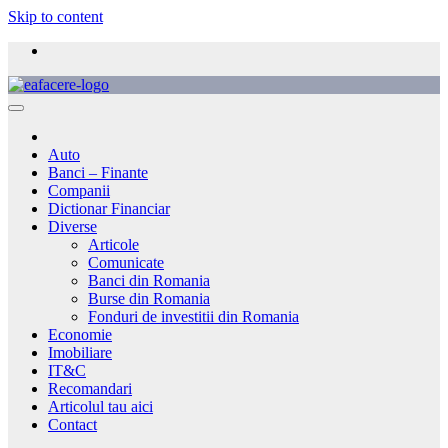
Skip to content
Auto
Banci – Finante
Companii
Dictionar Financiar
Diverse
Articole
Comunicate
Banci din Romania
Burse din Romania
Fonduri de investitii din Romania
Economie
Imobiliare
IT&C
Recomandari
Articolul tau aici
Contact