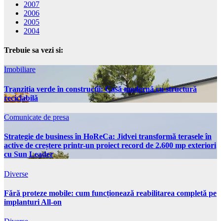
2007
2006
2005
2004
Trebuie sa vezi si:
Imobiliare
Tranziția verde în construcții: Casă modernă cu structură
reciclabilă
Comunicate de presa
Strategie de business în HoReCa: Jidvei transformă terasele în
active de creștere printr-un proiect record de 2.600 mp exteriori
cu Sun Leader
Diverse
Fără proteze mobile: cum funcționează reabilitarea completă pe
implanturi All-on