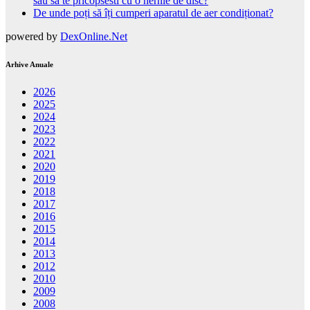
sau sa te pricopsesti cu o hernie de disc?
De unde poți să îți cumperi aparatul de aer condiționat?
powered by
DexOnline.Net
Arhive Anuale
2026
2025
2024
2023
2022
2021
2020
2019
2018
2017
2016
2015
2014
2013
2012
2010
2009
2008