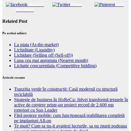
Share on
Tweet
Save
Facebook
Related Post
Pe acelasi subiect
La piata (At-the-market)
Lichiditate (Liquidity)
Lichidare (Selling off (Sell-off))
Luna cea mai apropiata (Nearest month)
Licitatie concurentiala (Competitive bidding)
Articole recente
Tranziția verde în construcții: Casă modernă cu structură
reciclabilă
Strategie de business în HoReCa: Jidvei transformă terasele în
active de creștere printr-un proiect record de 2.600 mp
exteriori cu Sun Leader
Fără proteze mobile: cum funcționează reabilitarea completă
pe implanturi All-on
Te muti? Cum sa nu-ti avariezi lucrurile, sa nu zgarii podeaua