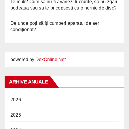
Te muti? Cum sa nu-ti avariezi lucrurile, sa nu zgarii
podeaua sau sa te pricopsesti cu o hernie de disc?
De unde poți să îți cumperi aparatul de aer
condiționat?
powered by
DexOnline.Net
ARHIVE ANUALE
2026
2025