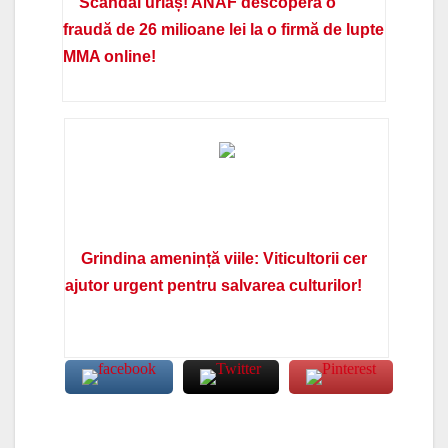
Scandal uriaș! ANAF descoperă o
fraudă de 26 milioane lei la o firmă de lupte
MMA online!
Grindina amenință viile: Viticultorii cer
ajutor urgent pentru salvarea culturilor!