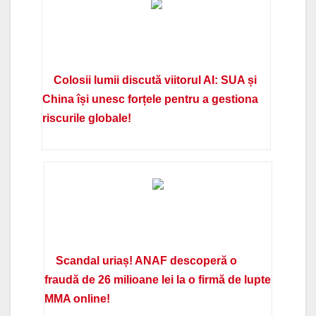
Colosii lumii discută viitorul AI: SUA și
China își unesc forțele pentru a gestiona
riscurile globale!
Scandal uriaș! ANAF descoperă o
fraudă de 26 milioane lei la o firmă de lupte
MMA online!