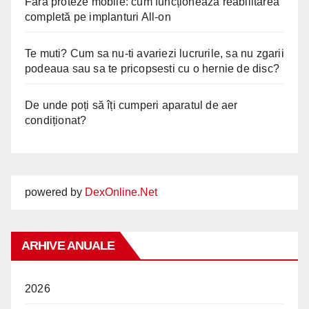
Fără proteze mobile: cum funcționează reabilitarea
completă pe implanturi All-on
Te muti? Cum sa nu-ti avariezi lucrurile, sa nu zgarii
podeaua sau sa te pricopsesti cu o hernie de disc?
De unde poți să îți cumperi aparatul de aer
condiționat?
powered by
DexOnline.Net
ARHIVE ANUALE
2026