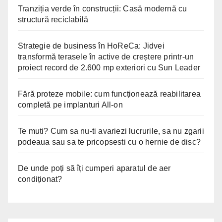
Tranziția verde în construcții: Casă modernă cu
structură reciclabilă
Strategie de business în HoReCa: Jidvei
transformă terasele în active de creștere printr-un
proiect record de 2.600 mp exteriori cu Sun Leader
Fără proteze mobile: cum funcționează reabilitarea
completă pe implanturi All-on
Te muti? Cum sa nu-ti avariezi lucrurile, sa nu zgarii
podeaua sau sa te pricopsesti cu o hernie de disc?
De unde poți să îți cumperi aparatul de aer
condiționat?