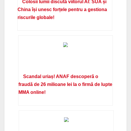
Colosii lumii discută viitorul AI: SUA și
China își unesc forțele pentru a gestiona
riscurile globale!
Scandal uriaș! ANAF descoperă o
fraudă de 26 milioane lei la o firmă de lupte
MMA online!