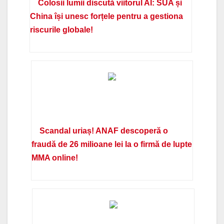
Colosii lumii discută viitorul AI: SUA și
China își unesc forțele pentru a gestiona
riscurile globale!
Scandal uriaș! ANAF descoperă o
fraudă de 26 milioane lei la o firmă de lupte
MMA online!