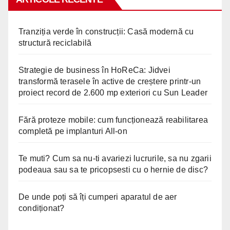
Tranziția verde în construcții: Casă modernă cu
structură reciclabilă
Strategie de business în HoReCa: Jidvei
transformă terasele în active de creștere printr-un
proiect record de 2.600 mp exteriori cu Sun Leader
Fără proteze mobile: cum funcționează reabilitarea
completă pe implanturi All-on
Te muti? Cum sa nu-ti avariezi lucrurile, sa nu zgarii
podeaua sau sa te pricopsesti cu o hernie de disc?
De unde poți să îți cumperi aparatul de aer
condiționat?