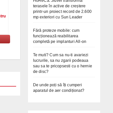
HoReCa: Jidvei transformă
terasele în active de creștere
printr-un proiect record de 2.600
ntru
mp exteriori cu Sun Leader
Fără proteze mobile: cum
funcționează reabilitarea
completă pe implanturi All-on
Te muti? Cum sa nu-ti avariezi
lucrurile, sa nu zgarii podeaua
sau sa te pricopsesti cu o hernie
de disc?
De unde poți să îți cumperi
aparatul de aer condiționat?