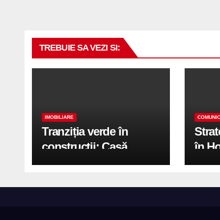
TREBUIE SA VEZI SI:
IMOBILIARE
COMUNIC
Tranziția verde în
Stra
construcții: Casă
în H
modernă cu structură
trans
reciclabilă
activ
print
de 2.