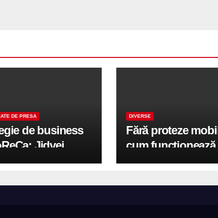
ATE DE PRESA
DIVERSE
tegie de business
Fără proteze mobi
oReCa: Jidvei
cum funcționează
formă terasele în
reabilitarea compl
e de creștere
pe implanturi All-
r-un proiect record
600 mp exteriori