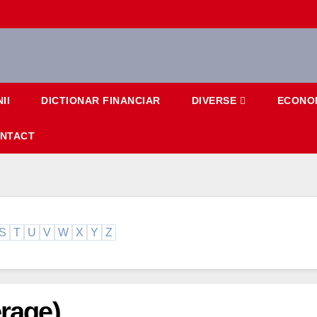
II
DICTIONAR FINANCIAR
DIVERSE
ECONO
NTACT
S
T
U
V
W
X
Y
Z
erage)