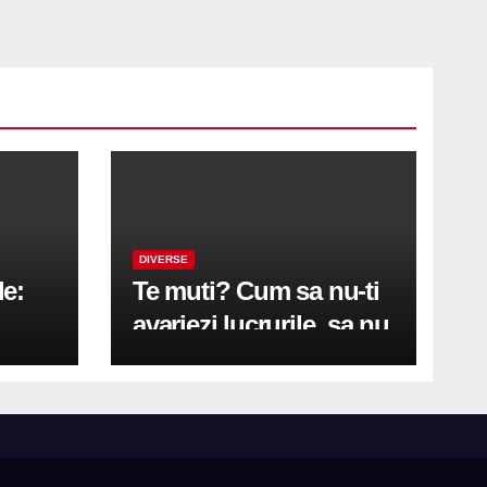
DIVERSE
le:
Te muti? Cum sa nu-ti
avariezi lucrurile, sa nu
etă
zgarii podeaua sau sa
on
te pricopsesti cu o
hernie de disc?