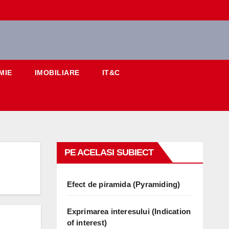
MIE
IMOBILIARE
IT&C
PE ACELASI SUBIECT
Efect de piramida (Pyramiding)
Exprimarea interesului (Indication
of interest)