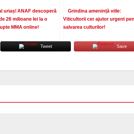
l uriaș! ANAF descoperă
Grindina amenință viile:
de 26 milioane lei la o
Viticultorii cer ajutor urgent pe
lupte MMA online!
salvarea culturilor!
Tweet
Save