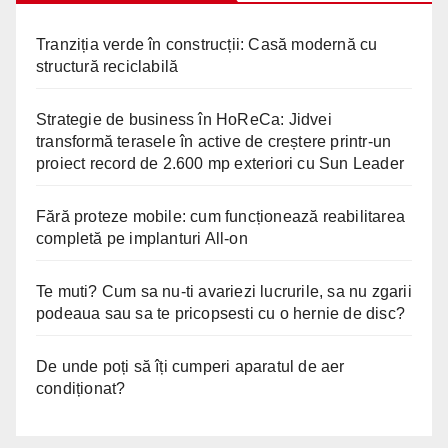
Tranziția verde în construcții: Casă modernă cu
structură reciclabilă
Strategie de business în HoReCa: Jidvei
transformă terasele în active de creștere printr-un
proiect record de 2.600 mp exteriori cu Sun Leader
Fără proteze mobile: cum funcționează reabilitarea
completă pe implanturi All-on
Te muti? Cum sa nu-ti avariezi lucrurile, sa nu zgarii
podeaua sau sa te pricopsesti cu o hernie de disc?
De unde poți să îți cumperi aparatul de aer
condiționat?