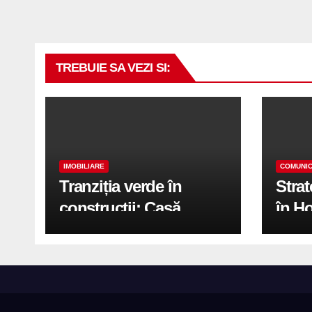
TREBUIE SA VEZI SI:
IMOBILIARE
COMUNIC
Tranziția verde în
Stra
construcții: Casă
în H
modernă cu structură
trans
reciclabilă
activ
print
de 2.