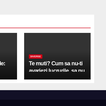
DIVERSE
le:
Te muti? Cum sa nu-ti
avariezi lucrurile, sa nu
etă
zgarii podeaua sau sa
on
te pricopsesti cu o
hernie de disc?