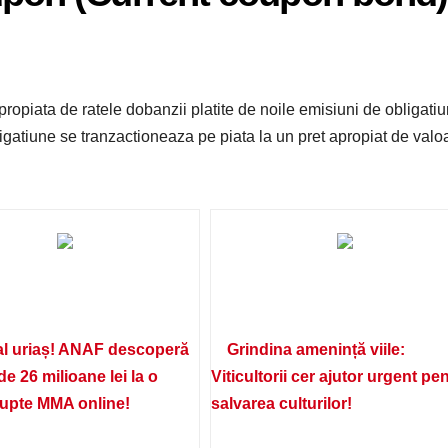
propiata de ratele dobanzii platite de noile emisiuni de obligatiu
gatiune se tranzactioneaza pe piata la un pret apropiat de valo
l uriaș! ANAF descoperă
Grindina amenință viile:
de 26 milioane lei la o
Viticultorii cer ajutor urgent pe
lupte MMA online!
salvarea culturilor!