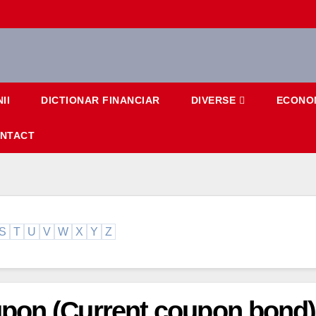
II
DICTIONAR FINANCIAR
DIVERSE
ECONO
NTACT
S
T
U
V
W
X
Y
Z
pon (Current coupon bond)