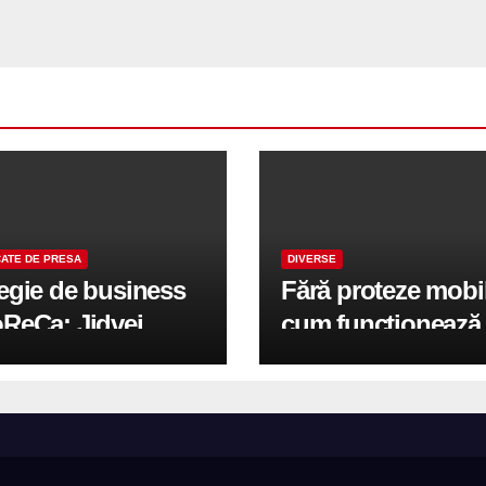
ATE DE PRESA
DIVERSE
tegie de business
Fără proteze mobi
oReCa: Jidvei
cum funcționează
formă terasele în
reabilitarea compl
e de creștere
pe implanturi All-
r-un proiect record
600 mp exteriori