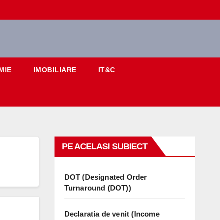
MIE
IMOBILIARE
IT&C
PE ACELASI SUBIECT
DOT (Designated Order
Turnaround (DOT))
Declaratia de venit (Income