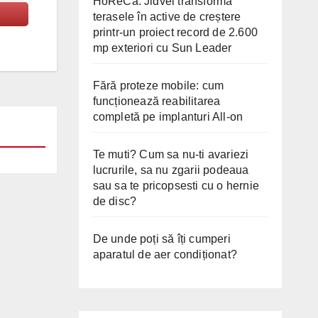
HoReCa: Jidvei transformă
terasele în active de creștere
printr-un proiect record de 2.600
mp exteriori cu Sun Leader
Fără proteze mobile: cum
funcționează reabilitarea
completă pe implanturi All-on
Te muti? Cum sa nu-ti avariezi
lucrurile, sa nu zgarii podeaua
sau sa te pricopsesti cu o hernie
de disc?
De unde poți să îți cumperi
aparatul de aer condiționat?