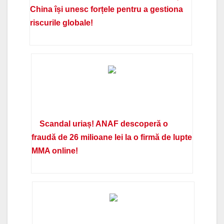
China își unesc forțele pentru a gestiona
riscurile globale!
Scandal uriaș! ANAF descoperă o
fraudă de 26 milioane lei la o firmă de lupte
MMA online!