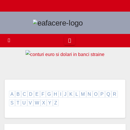
Skip
to
content
A
B
C
D
E
F
G
H
I
J
K
L
M
N
O
P
Q
R
S
T
U
V
W
X
Y
Z