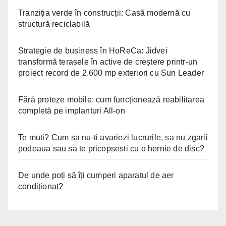
Tranziția verde în construcții: Casă modernă cu
structură reciclabilă
Strategie de business în HoReCa: Jidvei
transformă terasele în active de creștere printr-un
proiect record de 2.600 mp exteriori cu Sun Leader
Fără proteze mobile: cum funcționează reabilitarea
completă pe implanturi All-on
Te muti? Cum sa nu-ti avariezi lucrurile, sa nu zgarii
podeaua sau sa te pricopsesti cu o hernie de disc?
De unde poți să îți cumperi aparatul de aer
condiționat?