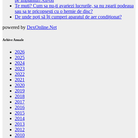
pe implanturi All-on
Te muti? Cum sa nu-ti avariezi lucrurile, sa nu zgarii podeaua
sau sa te pricopsesti cu o hernie de disc?
De unde poți să îți cumperi aparatul de aer condiționat?
powered by
DexOnline.Net
Arhive Anuale
2026
2025
2024
2023
2022
2021
2020
2019
2018
2017
2016
2015
2014
2013
2012
2010