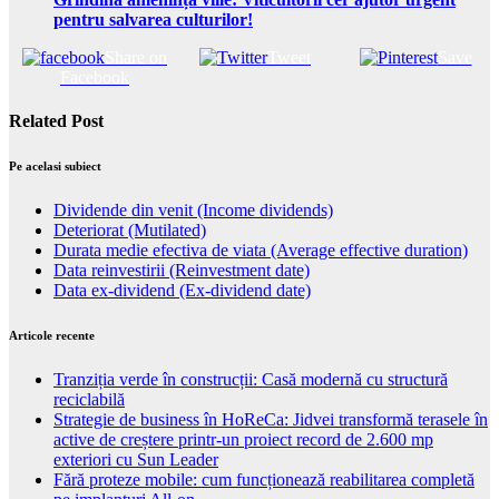
pentru salvarea culturilor!
Share on
Tweet
Save
Facebook
Related Post
Pe acelasi subiect
Dividende din venit (Income dividends)
Deteriorat (Mutilated)
Durata medie efectiva de viata (Average effective duration)
Data reinvestirii (Reinvestment date)
Data ex-dividend (Ex-dividend date)
Articole recente
Tranziția verde în construcții: Casă modernă cu structură
reciclabilă
Strategie de business în HoReCa: Jidvei transformă terasele în
active de creștere printr-un proiect record de 2.600 mp
exteriori cu Sun Leader
Fără proteze mobile: cum funcționează reabilitarea completă