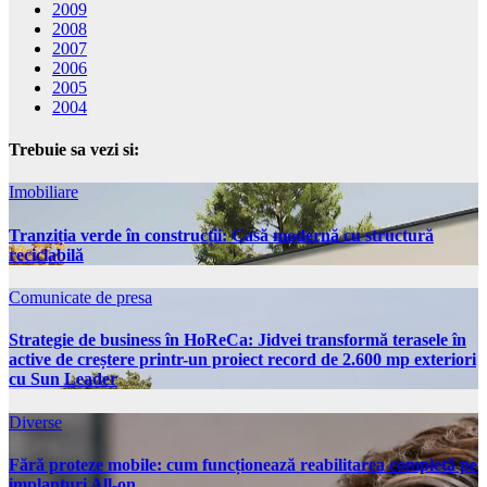
2009
2008
2007
2006
2005
2004
Trebuie sa vezi si:
Imobiliare
Tranziția verde în construcții: Casă modernă cu structură
reciclabilă
Comunicate de presa
Strategie de business în HoReCa: Jidvei transformă terasele în
active de creștere printr-un proiect record de 2.600 mp exteriori
cu Sun Leader
Diverse
Fără proteze mobile: cum funcționează reabilitarea completă pe
implanturi All-on