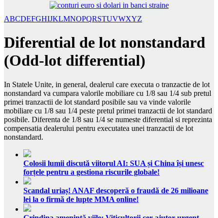
A
B
C
D
E
F
G
H
I
J
K
L
M
N
O
P
Q
R
S
T
U
V
W
X
Y
Z
Diferential de lot nonstandard
(Odd-lot differential)
In Statele Unite, in general, dealerul care executa o tranzactie de lot
nonstandard va cumpara valorile mobiliare cu 1/8 sau 1/4 sub pretul
primei tranzactii de lot standard posibile sau va vinde valorile
mobiliare cu 1/8 sau 1/4 peste pretul primei tranzactii de lot standard
posibile. Diferenta de 1/8 sau 1/4 se numeste diferential si reprezinta
compensatia dealerului pentru executatea unei tranzactii de lot
nonstandard.
Colosii lumii discută viitorul AI: SUA și China își unesc
forțele pentru a gestiona riscurile globale!
Scandal uriaș! ANAF descoperă o fraudă de 26 milioane
lei la o firmă de lupte MMA online!
Grindina amenință viile: Viticultorii cer ajutor urgent