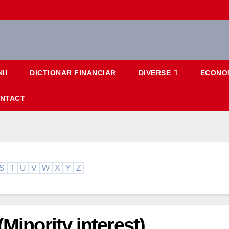
II
DICTIONAR FINANCIAR
DIVERSE
ECONO
NTACT
S
T
U
V
W
X
Y
Z
(Minority interest)