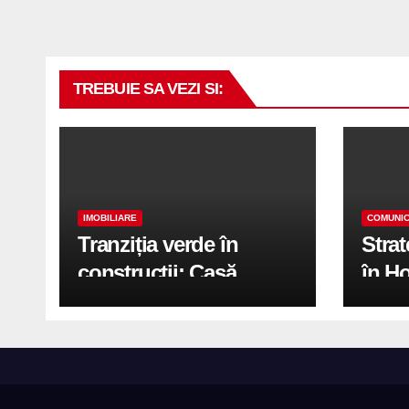
TREBUIE SA VEZI SI:
IMOBILIARE
COMUNIC
Tranziția verde în
Stra
construcții: Casă
în H
modernă cu structură
trans
reciclabilă
activ
print
de 2.