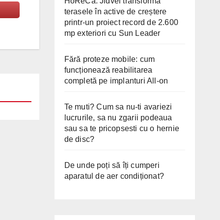
HoReCa: Jidvei transformă
terasele în active de creștere
printr-un proiect record de 2.600
mp exteriori cu Sun Leader
Fără proteze mobile: cum
funcționează reabilitarea
completă pe implanturi All-on
Te muti? Cum sa nu-ti avariezi
lucrurile, sa nu zgarii podeaua
sau sa te pricopsesti cu o hernie
de disc?
De unde poți să îți cumperi
aparatul de aer condiționat?