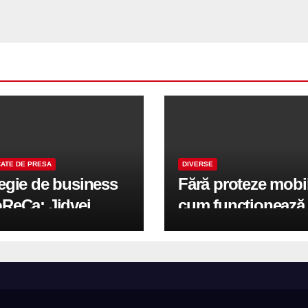
ATE DE PRESA
DIVERSE
tegie de business
Fără proteze mobi
oReCa: Jidvei
cum funcționează
formă terasele în
reabilitarea compl
e de creștere
pe implanturi All-
r-un proiect record
600 mp exteriori