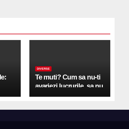
DIVERSE
le:
Te muti? Cum sa nu-ti
avariezi lucrurile, sa nu
etă
zgarii podeaua sau sa
on
te pricopsesti cu o
hernie de disc?