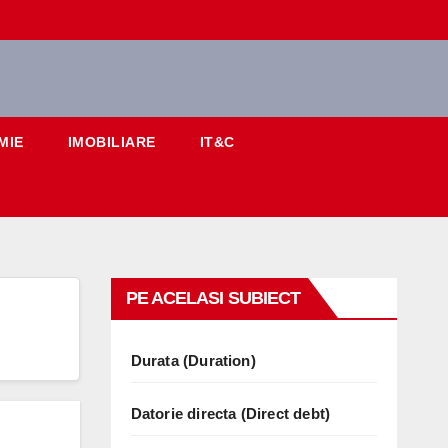
MIE
IMOBILIARE
IT&C
PE ACELASI SUBIECT
Durata (Duration)
Datorie directa (Direct debt)