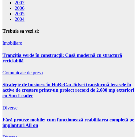
2007
2006
2005
2004
Trebuie sa vezi si:
Imobiliare
Tranziția verde în construcții: Casă modernă cu structură
reciclabilă
Comunicate de presa
Strategie de business în HoReCa: Jidvei transformă terasele în
active de creștere printr-un proiect record de 2.600 mp exteriori
cu Sun Leader
Diverse
Fără proteze mobile: cum funcționează reabilitarea completă pe
implanturi All-on