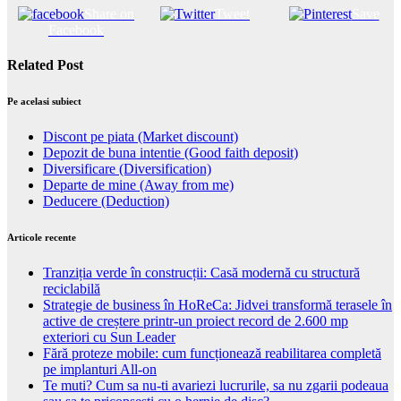
Share on
Tweet
Save
Facebook
Related Post
Pe acelasi subiect
Discont pe piata (Market discount)
Depozit de buna intentie (Good faith deposit)
Diversificare (Diversification)
Departe de mine (Away from me)
Deducere (Deduction)
Articole recente
Tranziția verde în construcții: Casă modernă cu structură
reciclabilă
Strategie de business în HoReCa: Jidvei transformă terasele în
active de creștere printr-un proiect record de 2.600 mp
exteriori cu Sun Leader
Fără proteze mobile: cum funcționează reabilitarea completă
pe implanturi All-on
Te muti? Cum sa nu-ti avariezi lucrurile, sa nu zgarii podeaua