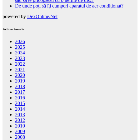
sau sa te pricopsesti cu o hernie de disc?
De unde poți să îți cumperi aparatul de aer condiționat?
powered by
DexOnline.Net
Arhive Anuale
2026
2025
2024
2023
2022
2021
2020
2019
2018
2017
2016
2015
2014
2013
2012
2010
2009
2008