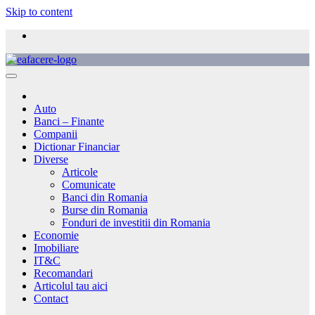
Skip to content
Auto
Banci – Finante
Companii
Dictionar Financiar
Diverse
Articole
Comunicate
Banci din Romania
Burse din Romania
Fonduri de investitii din Romania
Economie
Imobiliare
IT&C
Recomandari
Articolul tau aici
Contact