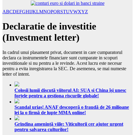
A
B
C
D
E
F
G
H
I
J
K
L
M
N
O
P
Q
R
S
T
U
V
W
X
Y
Z
Declaratie de investitie
(Investment letter)
In cadrul unui plasament privat, document in care cumparatorul
declara ca instrumentele financiare sunt cumparate in scopuri
investitionale si nu pentru a le revinde. Acest lucru este necesar
pentru a evita inregistrarea la SEC. De asemenea, se mai numeste
letter of intent.
Colosii lumii discută viitorul AI: SUA și China își unesc
forțele pentru a gestiona riscurile globale!
Scandal uriaș! ANAF descoperă o fraudă de 26 milioane
lei la o firmă de lupte MMA online!
Grindina amenință viile: Viticultorii cer ajutor urgent
pentru salvarea culturilor!