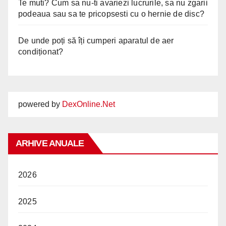
Te muti? Cum sa nu-ti avariezi lucrurile, sa nu zgarii
podeaua sau sa te pricopsesti cu o hernie de disc?
De unde poți să îți cumperi aparatul de aer
condiționat?
powered by
DexOnline.Net
ARHIVE ANUALE
2026
2025