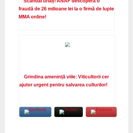
Scandal uriaș! ANAF descoperă o
fraudă de 26 milioane lei la o firmă de lupte
MMA online!
Grindina amenință viile: Viticultorii cer
ajutor urgent pentru salvarea culturilor!