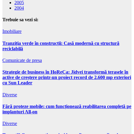
2005
2004
Trebuie sa vezi si:
Imobiliare
Tranziția verde în construcții: Casă modernă cu structură
reciclabilă
Comunicate de presa
Strategie de business în HoReCa: Jidvei transformă terasele în
active de creștere printr-un proiect record de 2.600 mp exteriori
cu Sun Leader
Diverse
Fără proteze mobile: cum funcționează reabilitarea completă pe
implanturi All-on
Diverse