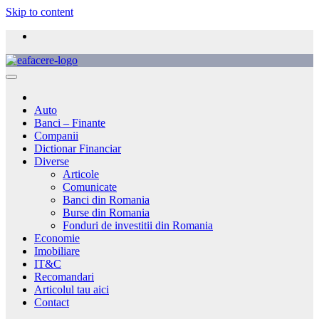
Skip to content
Auto
Banci – Finante
Companii
Dictionar Financiar
Diverse
Articole
Comunicate
Banci din Romania
Burse din Romania
Fonduri de investitii din Romania
Economie
Imobiliare
IT&C
Recomandari
Articolul tau aici
Contact