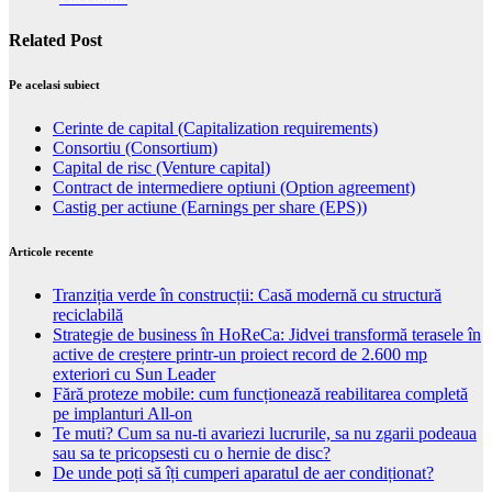
Related Post
Pe acelasi subiect
Cerinte de capital (Capitalization requirements)
Consortiu (Consortium)
Capital de risc (Venture capital)
Contract de intermediere optiuni (Option agreement)
Castig per actiune (Earnings per share (EPS))
Articole recente
Tranziția verde în construcții: Casă modernă cu structură
reciclabilă
Strategie de business în HoReCa: Jidvei transformă terasele în
active de creștere printr-un proiect record de 2.600 mp
exteriori cu Sun Leader
Fără proteze mobile: cum funcționează reabilitarea completă
pe implanturi All-on
Te muti? Cum sa nu-ti avariezi lucrurile, sa nu zgarii podeaua
sau sa te pricopsesti cu o hernie de disc?
De unde poți să îți cumperi aparatul de aer condiționat?