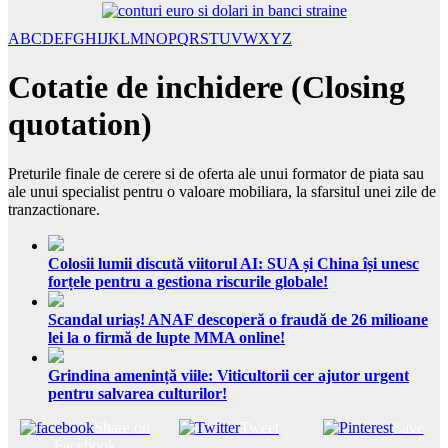
A
B
C
D
E
F
G
H
I
J
K
L
M
N
O
P
Q
R
S
T
U
V
W
X
Y
Z
Cotatie de inchidere (Closing
quotation)
Preturile finale de cerere si de oferta ale unui formator de piata sau
ale unui specialist pentru o valoare mobiliara, la sfarsitul unei zile de
tranzactionare.
Colosii lumii discută viitorul AI: SUA și China își unesc
forțele pentru a gestiona riscurile globale!
Scandal uriaș! ANAF descoperă o fraudă de 26 milioane
lei la o firmă de lupte MMA online!
Grindina amenință viile: Viticultorii cer ajutor urgent
pentru salvarea culturilor!
Share on
Tweet
Save
Facebook