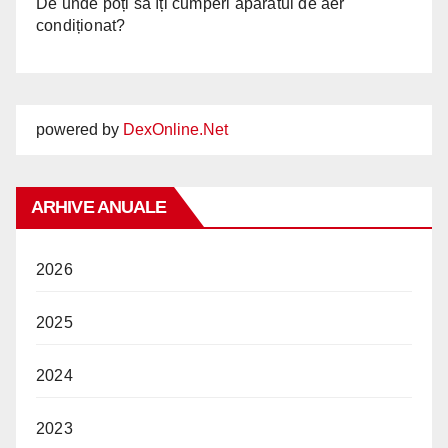
De unde poți să îți cumperi aparatul de aer
condiționat?
powered by
DexOnline.Net
ARHIVE ANUALE
2026
2025
2024
2023