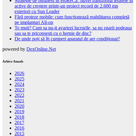
Strategie de business în HoReCa: Jidvei transformă terasele în
active de creștere printr-un proiect record de 2.600 mp
exteriori cu Sun Leader
Fără proteze mobile: cum funcționează reabilitarea completă
pe implanturi All-on
Te muti? Cum sa nu-ti avariezi lucrurile, sa nu zgarii podeaua
sau sa te pricopsesti cu o hernie de disc?
De unde poți să îți cumperi aparatul de aer condiționat?
powered by
DexOnline.Net
Arhive Anuale
2026
2025
2024
2023
2022
2021
2020
2019
2018
2017
2016
2015