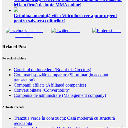
lei la o firmă de lupte MMA online!
Grindina amenință viile: Viticultorii cer ajutor urgent
pentru salvarea culturilor!
Share on
Tweet
Save
Facebook
Related Post
Pe acelasi subiect
Consiliul de Incredere (Board of Directors)
Cont marja-pozitie cumparare (Short margin account
transaction)
Companii afiliate (Affiliated companies)
Convertibilitate (Convertibility)
Compania de administrare (Management company)
Articole recente
Tranziția verde în construcții: Casă modernă cu structură
reciclabilă