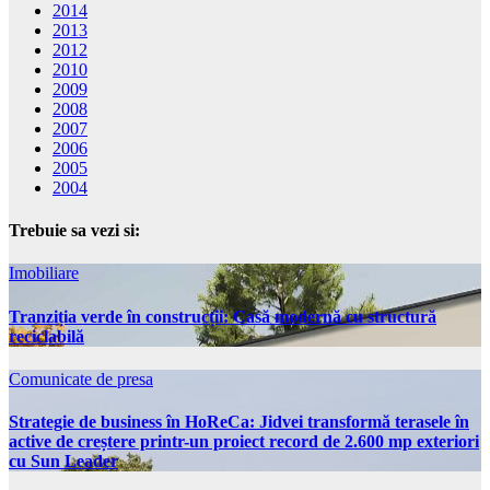
2014
2013
2012
2010
2009
2008
2007
2006
2005
2004
Trebuie sa vezi si:
Imobiliare
Tranziția verde în construcții: Casă modernă cu structură
reciclabilă
Comunicate de presa
Strategie de business în HoReCa: Jidvei transformă terasele în
active de creștere printr-un proiect record de 2.600 mp exteriori
cu Sun Leader