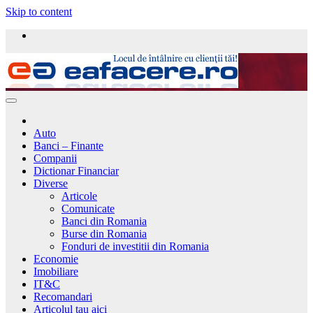
Skip to content
Auto
Banci – Finante
Companii
Dictionar Financiar
Diverse
Articole
Comunicate
Banci din Romania
Burse din Romania
Fonduri de investitii din Romania
Economie
Imobiliare
IT&C
Recomandari
Articolul tau aici