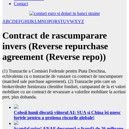
Contact
A
B
C
D
E
F
G
H
I
J
K
L
M
N
O
P
Q
R
S
T
U
V
W
X
Y
Z
Contract de rascumparare
invers (Reverse repurchase
agreement (Reverse repo))
(1) Tranzactie a Comisiei Federale pentru Piata Deschisa,
echivalenta cu o tranzactie de vanzare cu contract de rascumparare
(matched sale purchase agreement). (2) Tranzactie prin care un
broker/dealer furnizeaza clientilor fonduri, cumparand de la ei valori
mobiliare cu un contract de revanzare a valorilor mobiliare la acelasi
pret, plus dobanda.
Colosii lumii discută viitorul AI: SUA și China își unesc
forțele pentru a gestiona riscurile globale!
Scandal uriaș! ANAF descoperă o fraudă de 26 milioane