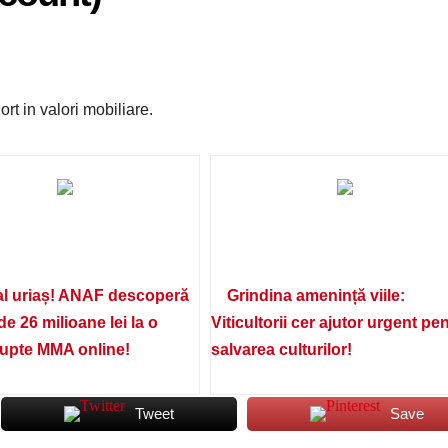
ort in valori mobiliare.
l uriaș! ANAF descoperă
Grindina amenință viile:
de 26 milioane lei la o
Viticultorii cer ajutor urgent pe
lupte MMA online!
salvarea culturilor!
Tweet
Save