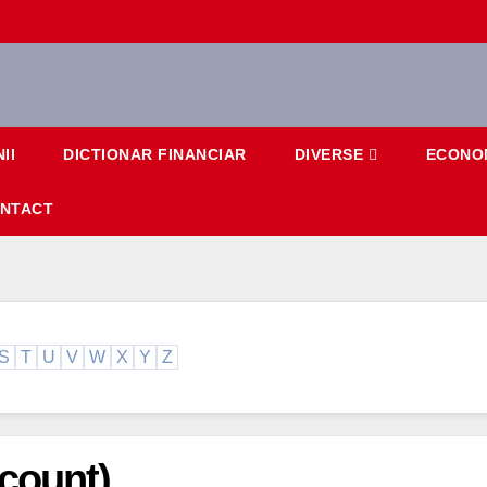
II
DICTIONAR FINANCIAR
DIVERSE
ECONO
NTACT
S
T
U
V
W
X
Y
Z
count)