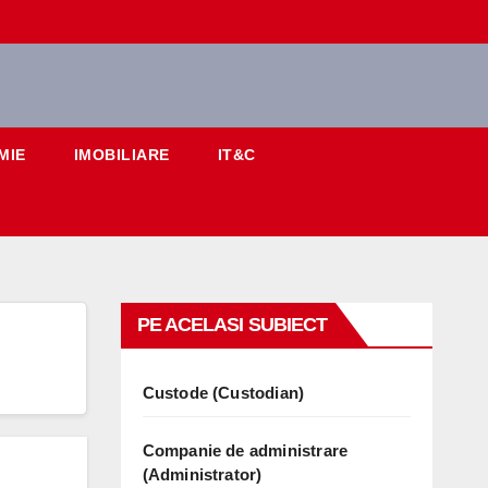
MIE
IMOBILIARE
IT&C
PE ACELASI SUBIECT
Custode (Custodian)
Companie de administrare
(Administrator)