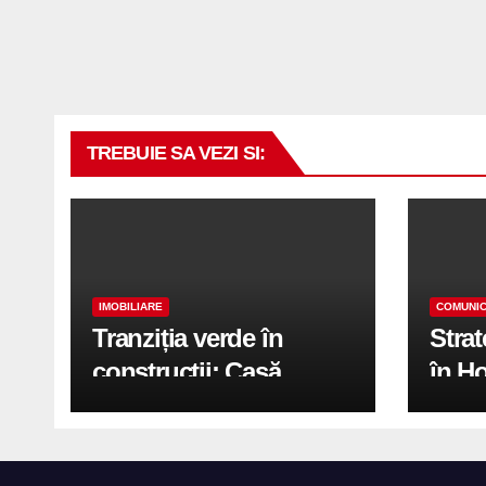
TREBUIE SA VEZI SI:
IMOBILIARE
COMUNIC
Tranziția verde în
Stra
construcții: Casă
în H
modernă cu structură
trans
reciclabilă
activ
print