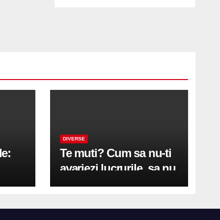
DIVERSE
le:
Te muti? Cum sa nu-ti
avariezi lucrurile, sa nu
etă
zgarii podeaua sau sa
on
te pricopsesti cu o
hernie de disc?