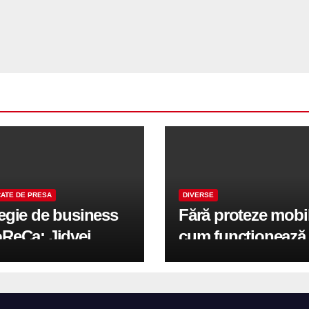
ATE DE PRESA
DIVERSE
tegie de business
Fără proteze mobi
oReCa: Jidvei
cum funcționează
formă terasele în
reabilitarea compl
e de creștere
pe implanturi All-
r-un proiect record