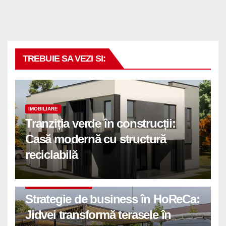
TREBUIE SA VEZI SI:
IMOBILIARE
Tranziția verde în construcții:
Casă modernă cu structură
reciclabilă
COMUNICATE DE PRESA
Strategie de business în HoReCa:
Jidvei transformă terasele în