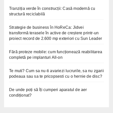
Tranziția verde în construcții: Casă modernă cu
structură reciclabilă
Strategie de business în HoReCa: Jidvei
transformă terasele în active de creștere printr-un
proiect record de 2.600 mp exteriori cu Sun Leader
Fără proteze mobile: cum funcționează reabilitarea
completă pe implanturi All-on
Te muti? Cum sa nu-ti avariezi lucrurile, sa nu zgarii
podeaua sau sa te pricopsesti cu o hernie de disc?
De unde poți să îți cumperi aparatul de aer
condiționat?