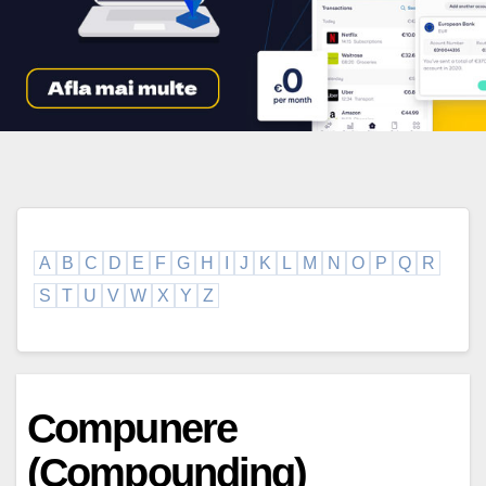
A
B
C
D
E
F
G
H
I
J
K
L
M
N
O
P
Q
R
S
T
U
V
W
X
Y
Z
Compunere
(Compounding)