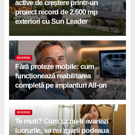
active de creștere printr-un
proiect record de 2.600 mp
exteriori cu Sun Leader
DIVERSE
Fără proteze mobile: cum
funcționează reabilitarea
completă pe implanturi All-on
DIVERSE
Te muti? Cum sa nu-ti avariezi
lucrurile, sa nu zgarii podeaua