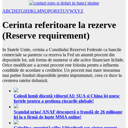
A
B
C
D
E
F
G
H
I
J
K
L
M
N
O
P
Q
R
S
T
U
V
W
X
Y
Z
Cerinta referitoare la rezerve
(Reserve requirement)
In Statele Unite, cerinta a Consiliului Rezervei Federale ca bancile
comerciale sa pastreze ca rezerva la Fed un anumit procent din
depozitele lor, sub forma de numerar si alte active financiare lichide.
Orice modificare a acestui procent este folosita pentru a influenta
conditiile de acordare a creditelor. Un procent mai mare inseamna
mai putine fonduri disponibile pentru imprumuturi, ceea ce duce la
cresterea ratelor dobanzii.
Colosii lumii discută viitorul AI: SUA și China își unesc
forțele pentru a gestiona riscurile globale!
Scandal uriaș! ANAF descoperă o fraudă de 26 milioane
lei la o firmă de lupte MMA online!
Grindina amenință viile: Viticultorii cer ajutor urgent