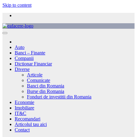
Skip to content
Auto
Banci – Finante
Companii
Dictionar Financiar
Diverse
Articole
Comunicate
Banci din Romania
Burse din Romania
Fonduri de investitii din Romania
Economie
Imobiliare
IT&C
Recomandari
Articolul tau aici
Contact