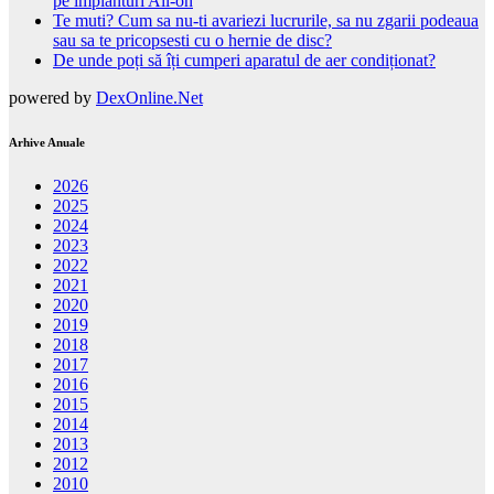
pe implanturi All-on
Te muti? Cum sa nu-ti avariezi lucrurile, sa nu zgarii podeaua
sau sa te pricopsesti cu o hernie de disc?
De unde poți să îți cumperi aparatul de aer condiționat?
powered by
DexOnline.Net
Arhive Anuale
2026
2025
2024
2023
2022
2021
2020
2019
2018
2017
2016
2015
2014
2013
2012
2010