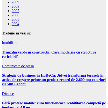
2009
2008
2007
2006
2005
2004
Trebuie sa vezi si:
Imobiliare
Tranziția verde în construcții: Casă modernă cu structură
reciclabilă
Comunicate de presa
Strategie de business în HoReCa: Jidvei transformă terasele în
active de creștere printr-un proiect record de 2.600 mp exteriori
cu Sun Leader
Diverse
Fără proteze mobile: cum funcționează reabilitarea completă pe
implanturi All-on