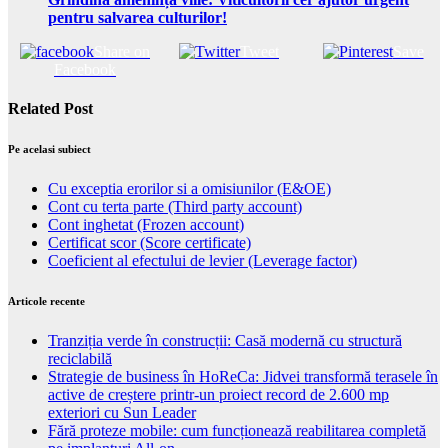
pentru salvarea culturilor!
Share on
Tweet
Save
Facebook
Related Post
Pe acelasi subiect
Cu exceptia erorilor si a omisiunilor (E&OE)
Cont cu terta parte (Third party account)
Cont inghetat (Frozen account)
Certificat scor (Score certificate)
Coeficient al efectului de levier (Leverage factor)
Articole recente
Tranziția verde în construcții: Casă modernă cu structură
reciclabilă
Strategie de business în HoReCa: Jidvei transformă terasele în
active de creștere printr-un proiect record de 2.600 mp
exteriori cu Sun Leader
Fără proteze mobile: cum funcționează reabilitarea completă