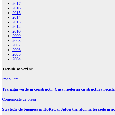
2017
2016
2015
2014
2013
2012
2010
2009
2008
2007
2006
2005
2004
Trebuie sa vezi si:
Imobiliare
Tranziția verde în construcții: Casă modernă cu structură recicla
Comunicate de presa
Strategie de business în HoReCa: Jidvei transformă terasele în ac