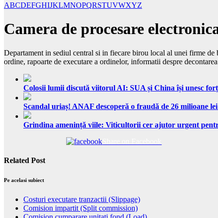
A
B
C
D
E
F
G
H
I
J
K
L
M
N
O
P
Q
R
S
T
U
V
W
X
Y
Z
Camera de procesare electronic
Departament in sediul central si in fiecare birou local al unei firme de 
ordine, rapoarte de executare a ordinelor, informatii despre decontarea tr
Colosii lumii discută viitorul AI: SUA și China își unesc forț
Scandal uriaș! ANAF descoperă o fraudă de 26 milioane lei
Grindina amenință viile: Viticultorii cer ajutor urgent pentr
Share on Facebook
Related Post
Pe acelasi subiect
Costuri executare tranzactii (Slippage)
Comision impartit (Split commission)
Comision cumparare unitati fond (Load)