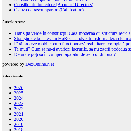
Consiliul de Incredere (Board of Directors)
Clauza de rascumparare (Call feature)
Articole recente
Tranziția verde în construcții: Casă modernă cu structură recicla
Strategie de business în HoReCa: Jidvei transformă terasele în a
Fără proteze mobile: cum funcționează reabilitarea completă pe
Te muti? Cum sa nu-ti avariezi lucrurile, sa nu zgarii podeaua sa
De unde poți să îți cumperi aparatul de aer condiționat?
powered by
DexOnline.Net
Arhive Anuale
2026
2025
2024
2023
2022
2021
2020
2019
2018