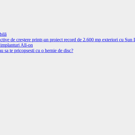
bilă
ctive de creștere printr-un proiect record de 2.600 mp exteriori cu Sun
 implanturi All-on
u sa te pricopsesti cu o hernie de disc?