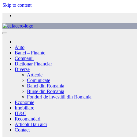
Skip to content
Auto
Banci – Finante
Companii
Dictionar Financiar
Diverse
Articole
Comunicate
Banci din Romania
Burse din Romania
Fonduri de investitii din Romania
Economie
Imobiliare
IT&C
Recomandari
Articolul tau aici
Contact