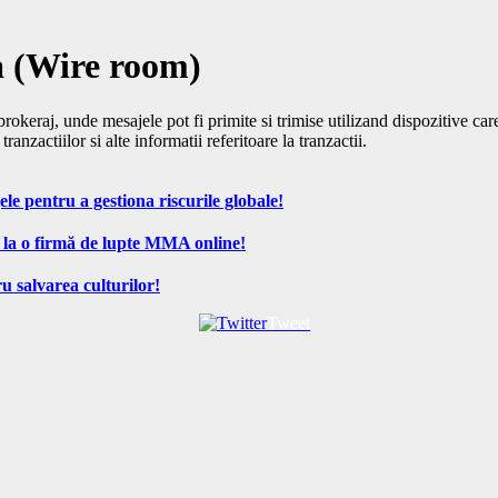
a (Wire room)
brokeraj, unde mesajele pot fi primite si trimise utilizand dispozitive ca
anzactiilor si alte informatii referitoare la tranzactii.
ele pentru a gestiona riscurile globale!
 la o firmă de lupte MMA online!
u salvarea culturilor!
Tweet