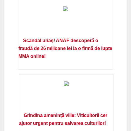
Scandal uriaș! ANAF descoperă o
fraudă de 26 milioane lei la o firmă de lupte
MMA online!
Grindina amenință viile: Viticultorii cer
ajutor urgent pentru salvarea culturilor!