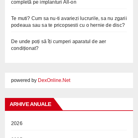
completă pe implanturi All-on
Te muti? Cum sa nu-ti avariezi lucrurile, sa nu zgarii
podeaua sau sa te pricopsesti cu o hernie de disc?
De unde poți să îți cumperi aparatul de aer
condiționat?
powered by
DexOnline.Net
ARHIVE ANUALE
2026