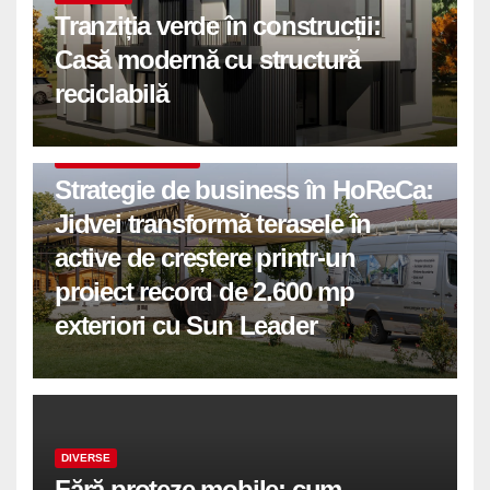
Tranziția verde în construcții:
Casă modernă cu structură
reciclabilă
COMUNICATE DE PRESA
Strategie de business în HoReCa:
Jidvei transformă terasele în
active de creștere printr-un
proiect record de 2.600 mp
exteriori cu Sun Leader
DIVERSE
Fără proteze mobile: cum