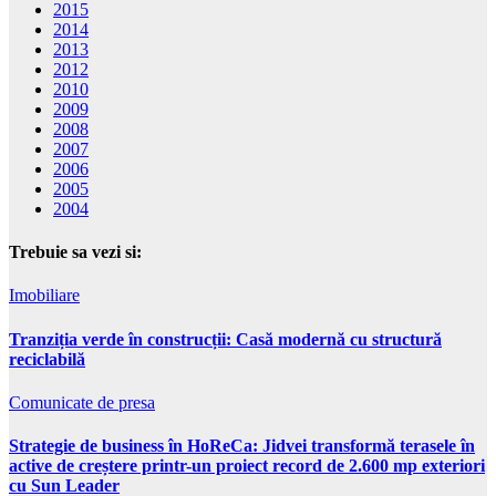
2015
2014
2013
2012
2010
2009
2008
2007
2006
2005
2004
Trebuie sa vezi si:
Imobiliare
Tranziția verde în construcții: Casă modernă cu structură
reciclabilă
Comunicate de presa
Strategie de business în HoReCa: Jidvei transformă terasele în
active de creștere printr-un proiect record de 2.600 mp exteriori
cu Sun Leader