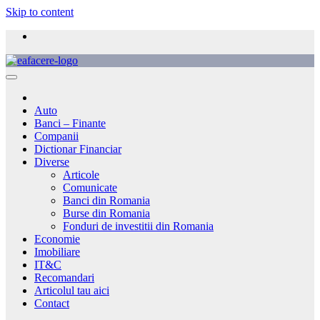
Skip to content
Auto
Banci – Finante
Companii
Dictionar Financiar
Diverse
Articole
Comunicate
Banci din Romania
Burse din Romania
Fonduri de investitii din Romania
Economie
Imobiliare
IT&C
Recomandari
Articolul tau aici
Contact