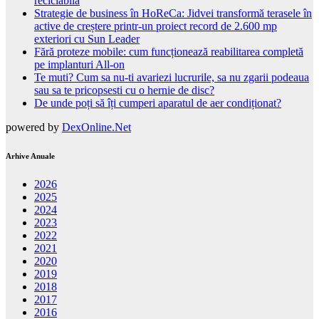
reciclabilă
Strategie de business în HoReCa: Jidvei transformă terasele în
active de creștere printr-un proiect record de 2.600 mp
exteriori cu Sun Leader
Fără proteze mobile: cum funcționează reabilitarea completă
pe implanturi All-on
Te muti? Cum sa nu-ti avariezi lucrurile, sa nu zgarii podeaua
sau sa te pricopsesti cu o hernie de disc?
De unde poți să îți cumperi aparatul de aer condiționat?
powered by
DexOnline.Net
Arhive Anuale
2026
2025
2024
2023
2022
2021
2020
2019
2018
2017
2016