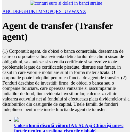
A
B
C
D
E
F
G
H
I
J
K
L
M
N
O
P
Q
R
S
T
U
V
W
X
Y
Z
Agent de transfer (Transfer
agent)
(1) Corporatii: agent, de obicei o banca comerciala, desemnata de
catre o corporatie sa tina evidenta detinatorilor de actiuni si/sau de
obligatiuni, sa anuleze si sa emita certificate si sa rezolve toate
problemele legate de certificatele pierdute, distruse sau furate, in
cazul in care valorile mobiliare sunt in forma materializata. O
corporatie poate indeplini pentru ea functia de agent de transfer. (2)
Fonduri deschise de investitii: firma, de obicei o banca sau o
companie fiduciara, care opereaza vanzarile si rascumpararile
unitatilor de fond, tine evidenta investitorilor, calculeaza zilnic
valoarea activului net al fondului si efectueaza plata dividendelor si a
distribuirilor din castigurile de capital. Unele familii de fonduri
indeplinesc pentru ele insele functia de agent de transfer.
Colosii lumii discută viitorul AI: SUA și China își unesc
forțele pentru a gestiona riscurile globale!