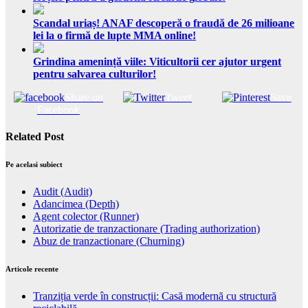
Scandal uriaș! ANAF descoperă o fraudă de 26 milioane
lei la o firmă de lupte MMA online!
Grindina amenință viile: Viticultorii cer ajutor urgent
pentru salvarea culturilor!
Share on
Tweet
Save
Facebook
Related Post
Pe acelasi subiect
Audit (Audit)
Adancimea (Depth)
Agent colector (Runner)
Autorizatie de tranzactionare (Trading authorization)
Abuz de tranzactionare (Churning)
Articole recente
Tranziția verde în construcții: Casă modernă cu structură