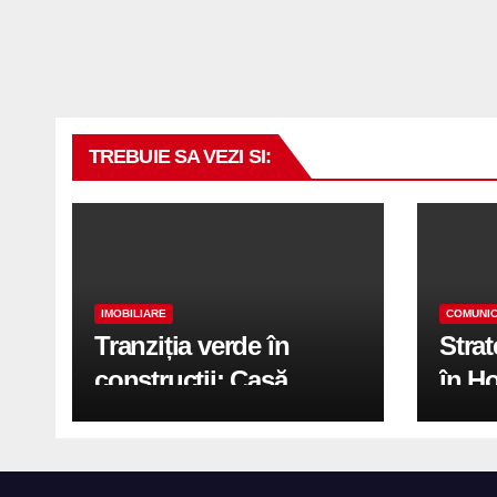
TREBUIE SA VEZI SI:
IMOBILIARE
COMUNIC
Tranziția verde în
Stra
construcții: Casă
în H
modernă cu structură
trans
reciclabilă
activ
print