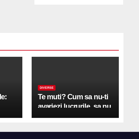
DIVERSE
le:
Te muti? Cum sa nu-ti
avariezi lucrurile, sa nu
etă
zgarii podeaua sau sa
on
te pricopsesti cu o
hernie de disc?