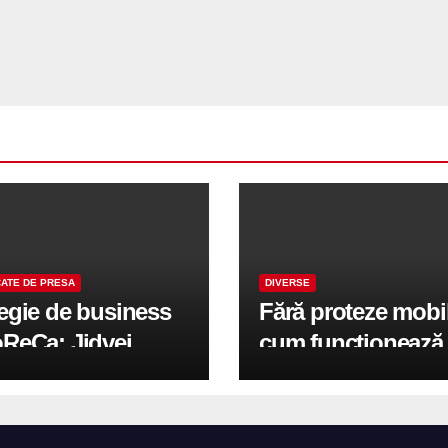
ATE DE PRESA
DIVERSE
tegie de business
Fără proteze mobi
oReCa: Jidvei
cum funcționează
formă terasele în
reabilitarea compl
e de creștere
pe implanturi All-
r-un proiect record