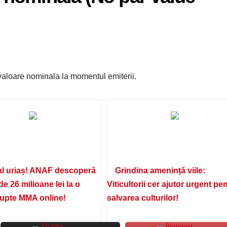
o valoare nominala la momentul emiterii.
l uriaș! ANAF descoperă
Grindina amenință viile:
de 26 milioane lei la o
Viticultorii cer ajutor urgent pe
lupte MMA online!
salvarea culturilor!