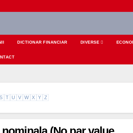
II
DICTIONAR FINANCIAR
DIVERSE
ECONO
NTACT
S
T
U
V
W
X
Y
Z
e nominala (No par value