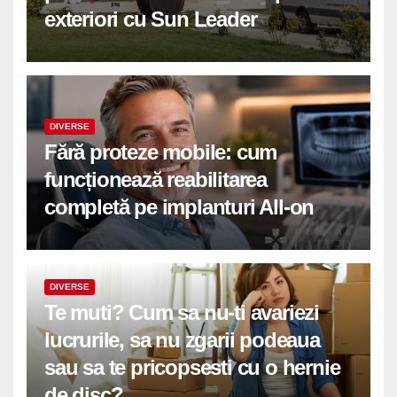
exteriori cu Sun Leader
DIVERSE
Fără proteze mobile: cum
funcționează reabilitarea
completă pe implanturi All-on
DIVERSE
Te muti? Cum sa nu-ti avariezi
lucrurile, sa nu zgarii podeaua
sau sa te pricopsesti cu o hernie
de disc?