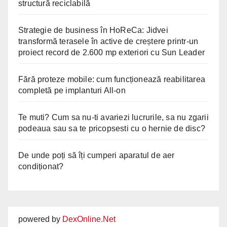
structură reciclabilă
Strategie de business în HoReCa: Jidvei
transformă terasele în active de creștere printr-un
proiect record de 2.600 mp exteriori cu Sun Leader
Fără proteze mobile: cum funcționează reabilitarea
completă pe implanturi All-on
Te muti? Cum sa nu-ti avariezi lucrurile, sa nu zgarii
podeaua sau sa te pricopsesti cu o hernie de disc?
De unde poți să îți cumperi aparatul de aer
condiționat?
powered by
DexOnline.Net