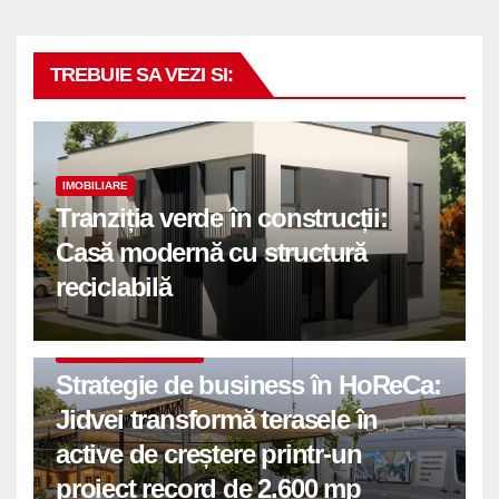
TREBUIE SA VEZI SI:
IMOBILIARE
Tranziția verde în construcții:
Casă modernă cu structură
reciclabilă
COMUNICATE DE PRESA
Strategie de business în HoReCa:
Jidvei transformă terasele în
active de creștere printr-un
proiect record de 2.600 mp