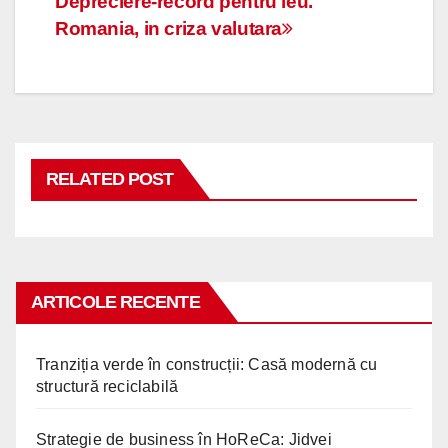
Navigare
Depreciere-record pentru leu.
Romania, in criza valutara
în
articole
RELATED POST
ARTICOLE RECENTE
Tranziția verde în construcții: Casă modernă cu
structură reciclabilă
Strategie de business în HoReCa: Jidvei