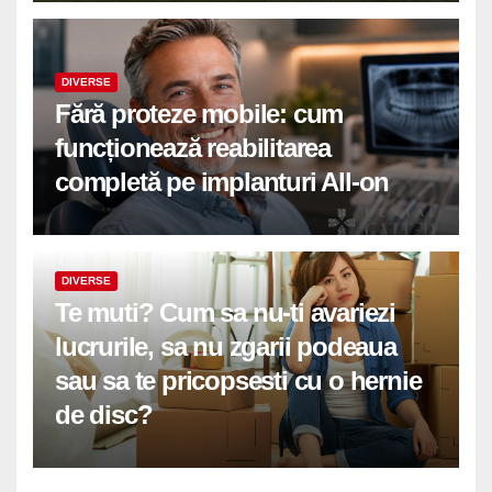
DIVERSE
Fără proteze mobile: cum
funcționează reabilitarea
completă pe implanturi All-on
DIVERSE
Te muti? Cum sa nu-ti avariezi
lucrurile, sa nu zgarii podeaua
sau sa te pricopsesti cu o hernie
de disc?