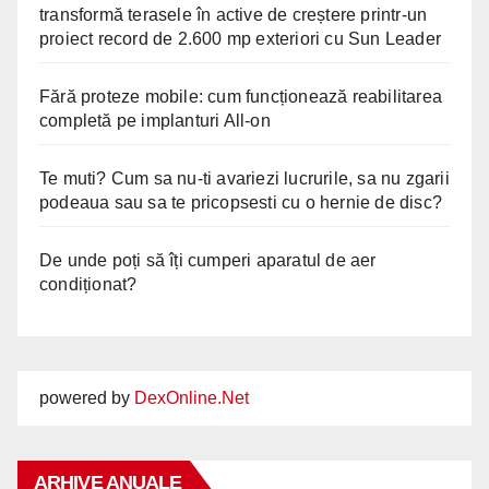
transformă terasele în active de creștere printr-un
proiect record de 2.600 mp exteriori cu Sun Leader
Fără proteze mobile: cum funcționează reabilitarea
completă pe implanturi All-on
Te muti? Cum sa nu-ti avariezi lucrurile, sa nu zgarii
podeaua sau sa te pricopsesti cu o hernie de disc?
De unde poți să îți cumperi aparatul de aer
condiționat?
powered by
DexOnline.Net
ARHIVE ANUALE