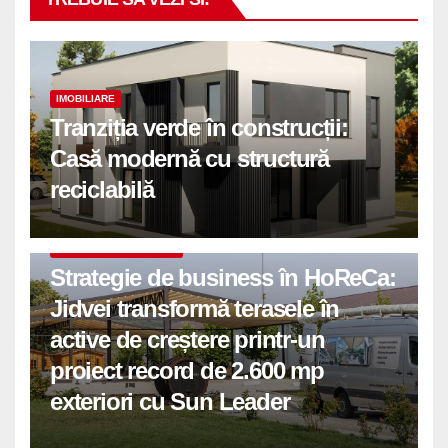
IMOBILIARE
Tranziția verde în construcții:
Casă modernă cu structură
reciclabilă
COMUNICATE DE PRESA
Strategie de business în HoReCa:
Jidvei transformă terasele în
active de creștere printr-un
proiect record de 2.600 mp
exteriori cu Sun Leader