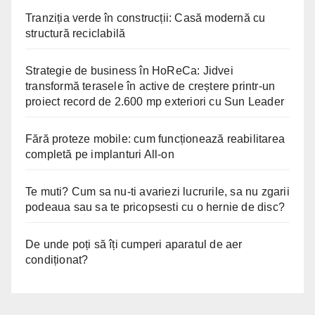
Tranziția verde în construcții: Casă modernă cu
structură reciclabilă
Strategie de business în HoReCa: Jidvei
transformă terasele în active de creștere printr-un
proiect record de 2.600 mp exteriori cu Sun Leader
Fără proteze mobile: cum funcționează reabilitarea
completă pe implanturi All-on
Te muti? Cum sa nu-ti avariezi lucrurile, sa nu zgarii
podeaua sau sa te pricopsesti cu o hernie de disc?
De unde poți să îți cumperi aparatul de aer
condiționat?