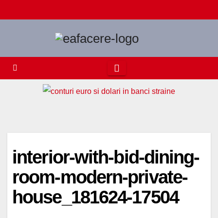
Skip
to
content
interior-with-bid-dining-
room-modern-private-
house_181624-17504