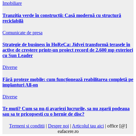
Imobiliare
Tranziția verde în construcții: Casă modernă cu structură
reciclabilă
Comunicate de presa
Strategie de business în HoReCa: Jidvei transformă terasele în
active de creștere printr-un proiect record de 2.600 mp exteriori
cu Sun Leader
Diverse
Fără proteze mobile: cum funcționează reabilitarea completă pe
implanturi All-on
Diverse
Te muti? Cum sa nu-ti avariezi lucrurile, sa nu zgarii podeaua
sau sa te pricopsesti cu o hernie de disc?
Termeni si conditii
|
Despre noi
|
Articolul tau aici
| office [@]
eafacere.ro