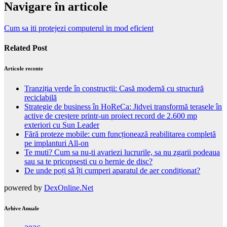
Navigare în articole
Cum sa iti protejezi computerul in mod eficient
Related Post
Articole recente
Tranziția verde în construcții: Casă modernă cu structură
reciclabilă
Strategie de business în HoReCa: Jidvei transformă terasele în
active de creștere printr-un proiect record de 2.600 mp
exteriori cu Sun Leader
Fără proteze mobile: cum funcționează reabilitarea completă
pe implanturi All-on
Te muti? Cum sa nu-ti avariezi lucrurile, sa nu zgarii podeaua
sau sa te pricopsesti cu o hernie de disc?
De unde poți să îți cumperi aparatul de aer condiționat?
powered by
DexOnline.Net
Arhive Anuale