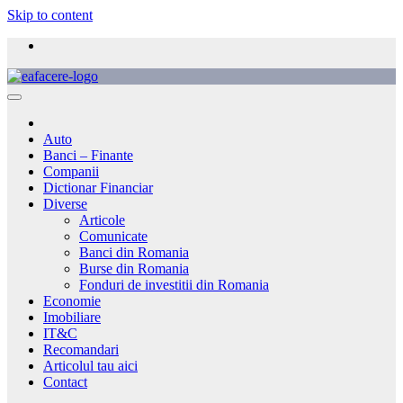
Skip to content
Auto
Banci – Finante
Companii
Dictionar Financiar
Diverse
Articole
Comunicate
Banci din Romania
Burse din Romania
Fonduri de investitii din Romania
Economie
Imobiliare
IT&C
Recomandari
Articolul tau aici
Contact