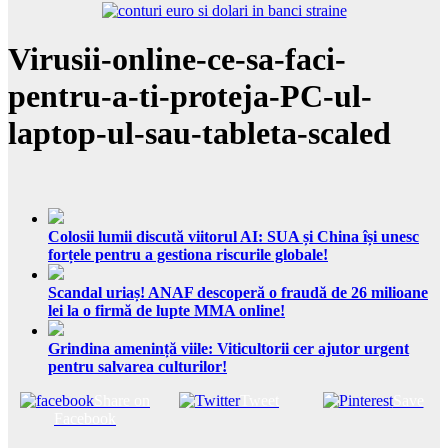
Virusii-online-ce-sa-faci-
pentru-a-ti-proteja-PC-ul-
laptop-ul-sau-tableta-scaled
Colosii lumii discută viitorul AI: SUA și China își unesc
forțele pentru a gestiona riscurile globale!
Scandal uriaș! ANAF descoperă o fraudă de 26 milioane
lei la o firmă de lupte MMA online!
Grindina amenință viile: Viticultorii cer ajutor urgent
pentru salvarea culturilor!
Share on
Tweet
Save
Facebook